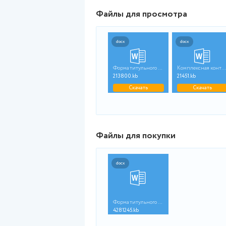
Задания смотрите в демонст
Файлы для просмот
docx
Форма титульного лис...
213800.kb
2
Скачать