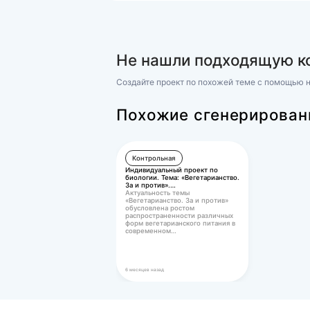
дисципли
Другое
(Росдистант) Комплексная ко
по дисциплине Психодиагнос
Задания смотрите в демонст
450 ₽
Не нашли подхо