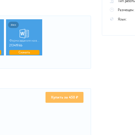
рационном файле
ра
docx
docx
Комплексная контроль...
Форма задания на вып...
1451.kb
213419.kb
Скачать
Скачать