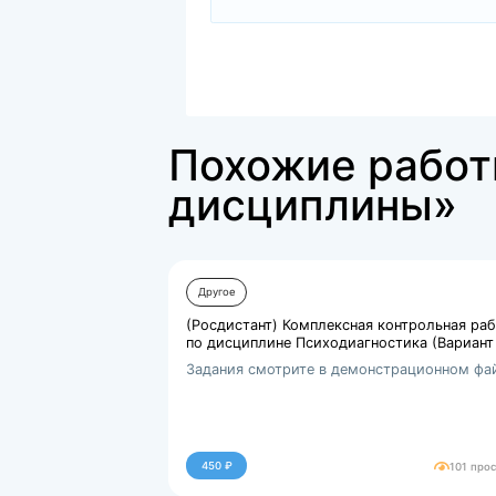
Файлы для покупки
docx
Форма титульного лис...
4281245.kb
Похожие р