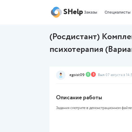
SHelp
Заказы
(Росдистант) 
психотерапия
egoist09
0
0
Был
Описание работы