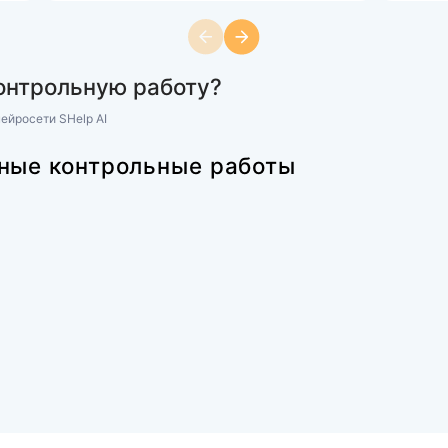
ны»
Другое
нтрольная работа
(Росдистант) Комплексная контр
тика (Вариант М)
по дисциплине Психология обще
Ж)
рационном файле
Задания смотрите в демонстрац
450 ₽
101 просмотр
дящую контрольную работу?