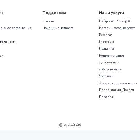
ме с помощью нейросети SHelp AI
рированные контрольные рабо