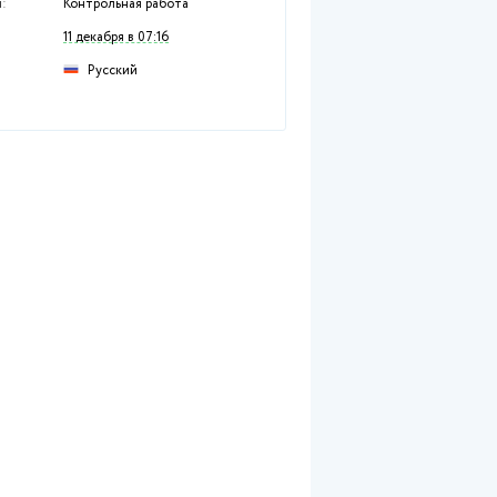
Раздел:
Гуманитарные дисци
Предмет:
Другое
Тип работы:
Контрольная работа
Размещен:
11 декабря в 07:16
Русский
Язык: