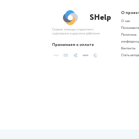
Создайте проект по похожей те
Похожие сгене
Контрольная
Индивидуальный проект по
биологии. Тема: «Вегетарианство.
За и против».…
Актуальность темы
«Вегетарианство. За и против»
обусловлена ростом
распространенности различных
форм вегетарианского питания в
современном…
6 месяцев назад