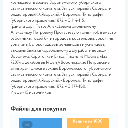
хранящиеся в архиве Воронежского губернского
статистического комитета. Выпуск первый / Собирал и
редактировал Ф. Яворский. – Воронеж: Типография
Губернского правления, 1872. – С. 114-115.
Грамота Царя Петра Алексѣевича окольничему
Александру Петровичу Протасьеву о томъ, чтобы вмѣсто
работныхъ людей 6-ти городовъ, костенцовъ, соколянъ,
урывчанъ, бѣлоколодцевъ, землянцовъ и усманцевъ,
высланы были къ корабельному дѣлу работные люди
Воронежа, Коротояка и Ельца. Писана на Москвѣ, лѣта
7207-го декабря въ 14 ден // Воронежские Петровские
акты, хранящиеся в архиве Воронежского губернского
статистического комитета. Выпуск первый / Собирал и
редактировал Ф. Яворский. – Воронеж: Типография
Губернского правления, 1872. – С. 177-180.
И ещё - 15 источников
Файлы для покупки
Купить за 1000
doc
₽