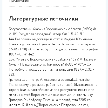
Приложения
……………………………………………………………….
Литературные источники
Государственный архив Воронежской области (ГАВО). Ф.
И-181. Государев разрядный шатер. Оп. 1. Д. 49. Л. 1.
144. Резолюціи на докладныя статьи Андрея Юрьевича
Кревета // Письма и бумаги Петра Великого. Том первый
(1688 – 1701). – С.-Петербург: Государственная типография,
1887. – С. 141-142.
287. Мнѣніе о Воронежскихъ корабляхъ (1699) // Письма и
бумаги Петра Великого. Том первый (1688 – 1701). – С.-
Петербург: Государственная типография, 1887. – С. 321-
323.
Грамота Царя Петра Алексѣевича воеводѣ Димитрію
Полонскому о розыскѣ работныхъ лѣдей, бѣжавшихъ отъ
строенія адмиралтейскаго двора, распустившихъ многіе
плоты на рѣкѣ Воронежѣ и о высылкѣ ихъ къ стольнику
Григорію Грибоѣдову.
Писана на Москвѣ, лѣта 7205-го,
июля въ 12-й день // Воронежские Петровские акты,