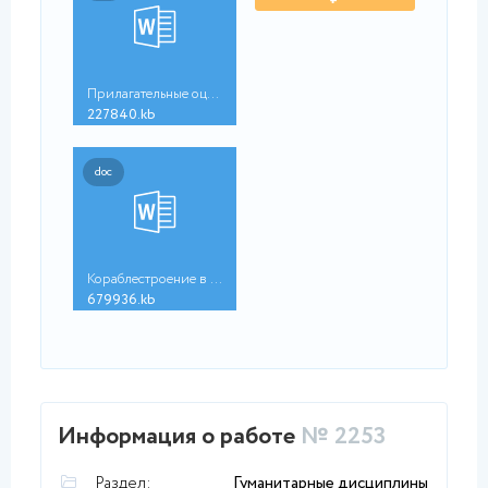
Прилагательные оценк...
227840.kb
doc
Кораблестроение в Во...
679936.kb
Информация о работе
№ 2253
Раздел:
Гуманитарные дисциплины