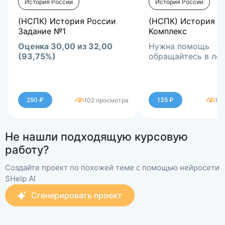
История России
История России
(НСПК) История России
(НСПК) История Р
Задание №1
Комплекс
Оценка 30,00 из 32,00
Нужна помощь
(93,75%)
обращайтесь в лс
250 ₽
135 ₽
102 просмотра
12
Не нашли подходящую курсовую
работу?
Создайте проект по похожей теме с помощью нейросети
SHelp AI
Сгенерировать проект