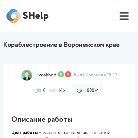
SHelp
Кораблестроение в Воронежском крае
voskhod
0
0
Был
03 апреля в 19:12
0
146
1000 ₽
Описание работы
Цель работы
– выяснить, что представляло собой