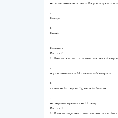
Оглавление работ
Вопрос1
14. Какое из перечисленных г
на заключительном этапе Вто
a.
Канада
b.
Китай
c.
Румыния
Вопрос2
15. Какое событие стало нача
a.