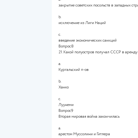
"Северный ветер"
c.
"Морской лев"
Вопрос6
19. В каком году к власти в 
a.
1938 г.
b.
1935 г.
c.
1933 г.
Вопрос7
20. Какому наказанию был п
a.