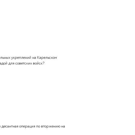
Риббентропа
 области
шу
-финская война?