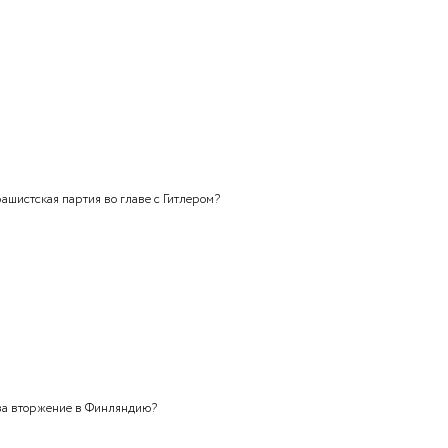
инских оборонительных укреплений на Карельском
иступной преградой для советских войск?
вшаяся Гитлером десантная операция по вторжению на