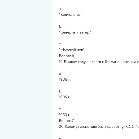
17.Как назывался комплекс ф
перешейке, считавшихся непр
a.
Зимняя линия
b.
линия Маннергейма
c.
VKT-линия
Вопрос5
18.Как называлась планирова
Британские острова?
a.
"Волчья стая"
b.