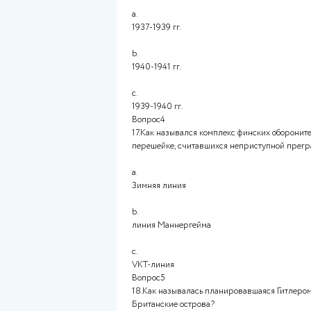
подписание пакта Молотова-
b.
аннексия Гитлером Судетской
c.
нападение Германии на Поль
Вопрос3
16.В какие годы шла советско
a.
1937-1939 гг.
b.
1940-1941 гг.
c.
1939-1940 гг.
Вопрос4