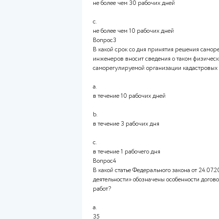
Вопрос2
В какой срок с даты поступл
инженеров заявления физичес
физического лица в члены с
a.
не более чем 20 рабочих дней
b.
не более чем 30 рабочих дней
c.
не более чем 10 рабочих дней
Вопрос3
В какой срок со дня приняти
инженеров вносит сведения о
саморегулируемой организац
a.