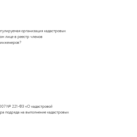
ения в саморегулируемую организацию кадастровых
кого лица и документов принимается решение о приеме
аморегулируемой организации кадастровых инженеров?
я решения саморегулируемая организация кадастровых
 таком физическом лице в реестр членов
ии кадастровых инженеров?