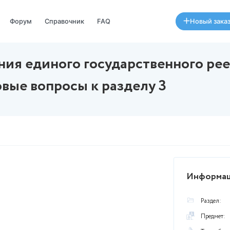
Специалисты
Форум
Справочник
FAQ
ы ведения единого государ
ь) Тестовые вопросы к разд
августа в 17:50