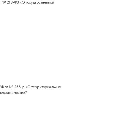
стра № П/52 «Об утверждении регламента Росреестра»?