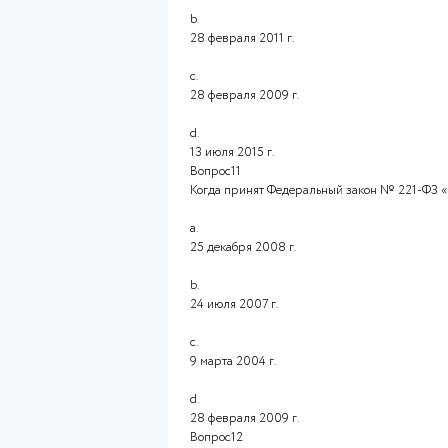
Выполнение кадастровым инже
документов, содержащих нео
осуществления кадастрового у
a.
кадастровый учет
b.
реестровое дело
c.
кадастровая деятельность
Вопрос9
Договор подряда на выполнен
a.
письменной форме
b.