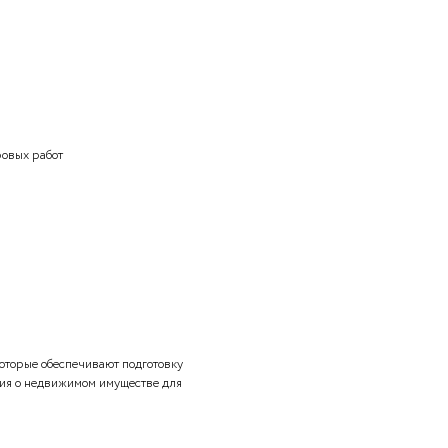
закона от 24.07.2007 № 221-ФЗ «О кадастровой
ат кадастровых работ?
закона от 24.07.2007 № 221-ФЗ «О кадастровой
нования для выполнения кадастровых работ?