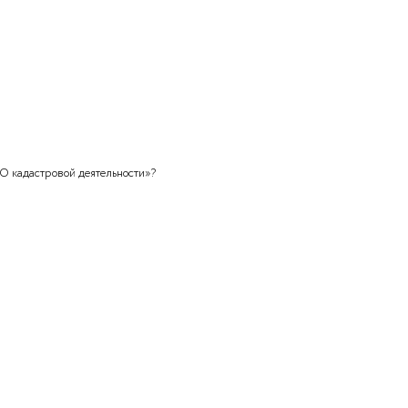
нером работ, которые обеспечивают подготовку
бходимые сведения о недвижимом имуществе для
чета – это
ие кадастровых работ заключается в