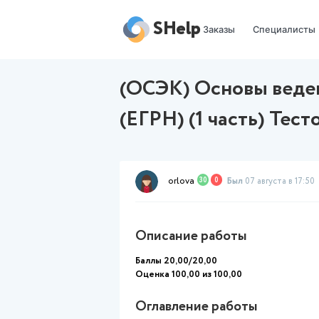
SHelp
Заказы
(ОСЭК) Основ
(ЕГРН) (1 част
orlova
30
0
Был
07 
Описание работы