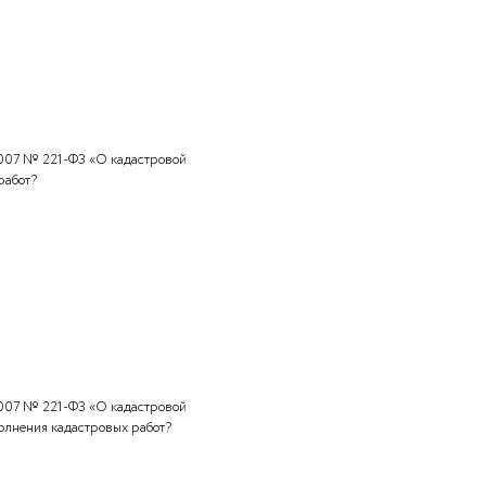
закона от 24.07.2007 № 221-ФЗ «О кадастровой
обенности договора подряда на выполнение кадастровых