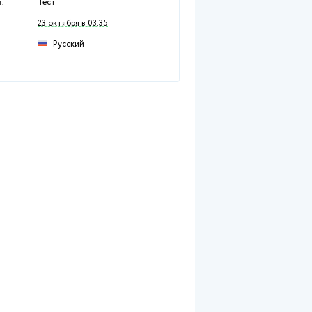
Раздел:
Экономические дисц
Предмет:
Недвижимость
Тип работы:
Тест
Размещен:
23 октября в 03:35
Русский
Язык: