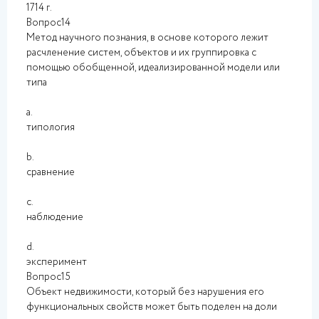
1714 г.
Вопрос14
Метод научного познания, в основе которого лежит
расчленение систем, объектов и их группировка с
помощью обобщенной, идеализированной модели или
типа
a.
типология
b.
сравнение
c.
наблюдение
d.
эксперимент
Вопрос15
Объект недвижимости, который без нарушения его
функциональных свойств может быть поделен на доли