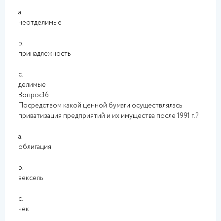
a.
неотделимые
b.
принадлежность
c.
делимые
Вопрос16
Посредством какой ценной бумаги осуществлялась
приватизация предприятий и их имущества после 1991 г.?
a.
облигация
b.
вексель
c.
чек