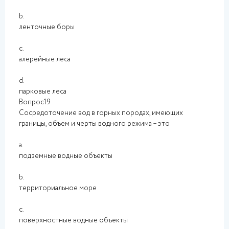
b.
ленточные боры
c.
алерейные леса
d.
парковые леса
Вопрос19
Сосредоточение вод в горных породах, имеющих
границы, объем и черты водного режима – это
a.
подземные водные объекты
b.
территориальное море
c.
поверхностные водные объекты