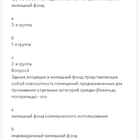
жилищный фонд
a.
3-я группа
b.
1-я группа
c.
2-я группа
Вопрос4
Здания, входящие в жилищный фонд, представляющие
собой совокупность помещений, предназначенных для
проживания отдельных категорий граждан (беженцы,
погорельцы) – это
a.
жилищный фонд коммерческого использования
b.
индивидуальный жилищный фонд