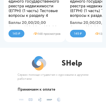
единого государственного
единого государст
реестра недвижимости
реестра недвижим
(ЕГРН) (1 часть) Тестовые
(ЕГРН) (1 часть) Т
вопросы к разделу 4
вопросы к разделу
Баллы 20,00/20,00
Баллы 20,00/20,0
Оценка 100,00 из 100,00
Оценка 100,00 из 
145 ₽
145 ₽
148 просмотров
138 
SHelp
Сервис помощи студентам с курсовыми и другими
работами
Принимаем к оплате