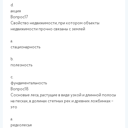
d.
акция
Вопрос17
Свойство недвижимости, при котором объекты
недвижимости прочно связаны с землей
a.
стационарность
b.
полезность
c.
фундаментальность
Вопрос18
Сосновые леса, растущие в виде узкой и длинной полосы
на песках, в долинах степных рек и древних ложбинках –
это
a.
редколесья