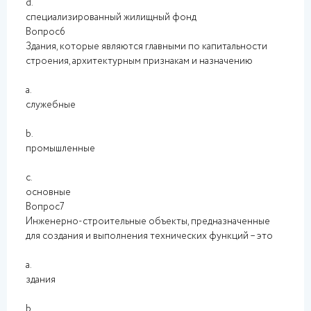
d.
специализированный жилищный фонд
Вопрос6
Здания, которые являются главными по капитальности
строения, архитектурным признакам и назначению
a.
служебные
b.
промышленные
c.
основные
Вопрос7
Инженерно-строительные объекты, предназначенные
для создания и выполнения технических функций – это
a.
здания
b.