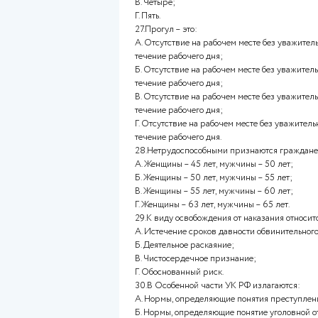
В. Правительство РФ;
Г. Государственная Дума Фед
21.Обязательным документом,
договора, является:
А. Характеристика с места уче
Б. Характеристика с предшес
В. Трудовая книжка;
Г. Медицинская справка о сос
22.Права и обязанности супру
А. Государственной регистра
Б. Заключения брачного догов
В. Расторжения брака;
Г. Признания брака недействи
23.Издание акта о помилован
А. Президента РФ;
Б. Правительства РФ;
В. Федерального Собрания РФ
Г. Верховного Суда РФ.
24.Испытание при приеме на 