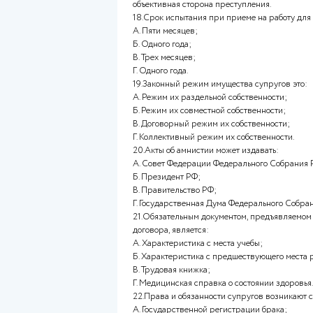
Г. Соблюдение.
14.Устойчивая правовая связь
из взаимных прав и обязаннос
А. Правосубъективностью;
Б.Дееспособностью;
В.Правосопосбностью;
Г. Гражданством.
15.Правовая норма не может 
структуры:
А. Гипотеза – диспозиция – са
Б. Гипотеза – диспозиция;
В. Диспозиция – санкция;
Г. Гипотеза – санкция.
16.В Российской Федерации 
А. Конституция;
Б. Федеральные законы;
В. Решения и приговоры судо
Г. Законы субъектов.