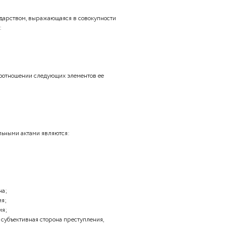
нарушения состоит из следующих элементов:
ия;
тивировочная, резолютивная части;
ное право и юридическая обязанность;
я сторона, субъективная сторона.
я:
р;
при которой компетентный орган государства или
циальное решение с целью наделения конкретных
стями называется: