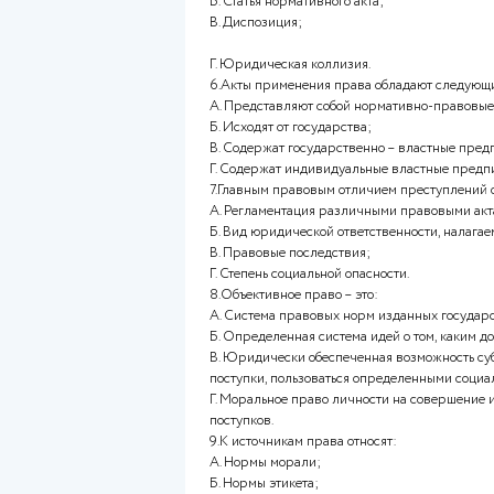
В. Юридической ответственно
Г. Правонарушениями.
4.В Российской Федерации не
А. Правовые обычаи;
Б. Судебные прецеденты;
В. Нормативно – правовые ак
Г. Нормативно – правовые дог
5.Из указанных юридических 
А. Юридический факт;
Б. Статья нормативного акта;
В. Диспозиция;
Г. Юридическая коллизия.
6.Акты применения права об
А. Представляют собой норма
Б. Исходят от государства;
В. Содержат государственно 
Г. Содержат индивидуальные 
7.Главным правовым отличием