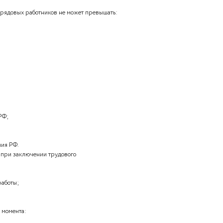
 человека с государством, выражающаяся в совокупности
тей, называется:
существовать в соотношении следующих элементов ее
нкция;
правоприменительными актами являются:
в;