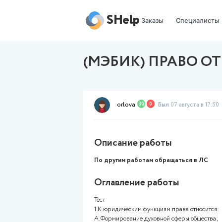
SHelp
Заказы
(МЭБИК) ПР
orlova
30
0
Был
07 
Описание работы
По другим работам обраща