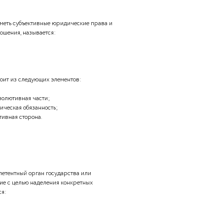
и правовыми актами;
енности, налагаемый на субъекта правонарушения;
ти.
зданных государством;
 о том, каким должно быть право в государстве;
возможность субъекта права совершать определенные
деленными социальными благами;
 на совершение или отказ от совершения определенных
:
.
собность лица иметь субъективные юридические права и
стником правоотношения, называется: