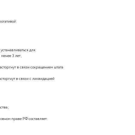
зуют:
ъективная сторона;
ъект преступления;
ъект преступления;
кт преступления, субъективная сторона преступления,
ления.
е на работу для рядовых работников не может превышать:
 супругов это:
венности;
венности;
твенности;
ственности.
давать:
ного Собрания РФ;