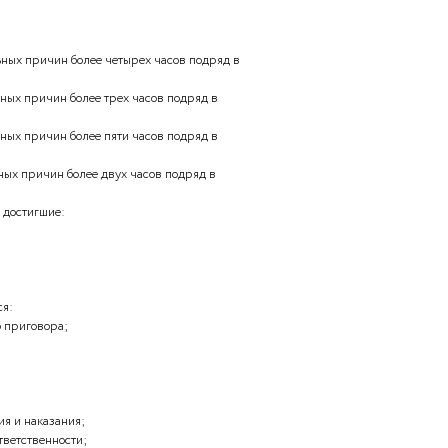
ерального Собрания РФ.
 предъявляемом при заключении трудового
бы;
твующего места работы;
тоянии здоровья.
гов возникают с момента:
ции брака;
ора;
тельным.
ии является прерогативой:
;
работу не может устанавливаться для: