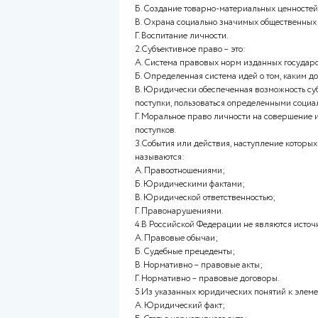
Оглавление работ
Тест
1.К юридическим функциям пр
А. Формирование духовной сф
Б. Создание товарно-материа
В. Охрана социально значимы
Г. Воcпитание личности.
2.Субъективное право – это:
А. Система правовых норм из
Б. Определенная система идей
В. Юридически обеспеченная 
поступки, пользоваться опре
Г. Моральное право личности
поступков.
3.События или действия, наст
называются:
А. Правоотношениями;
Б. Юридическими фактами;