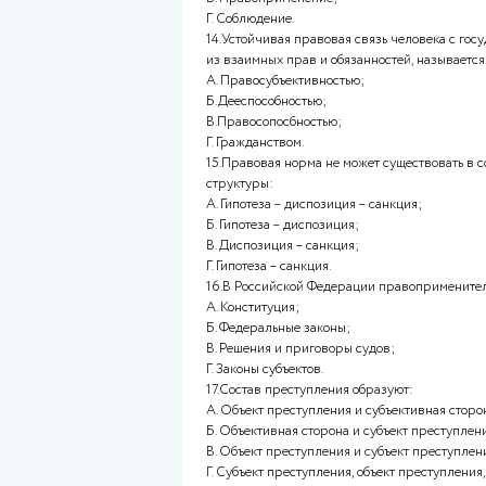
Б.Правоспособностью
В. Естественное право;
Г. Позитивное право.
11.Юридический состав право
А. Гипотеза, диспозиция, санкц
Б. Вводная, описательная, мо
В. Объект, субъект, субъектив
Г. Объект, субъект, объективна
12.Признаками права являютс
А. Регламентирующий характе
Б. Охранительный характер;
В.Общеобязательность;
Г. Системность.
13.Форма реализации права, 
должностное лицо издают спе
субъектов правами и обязанно
А. Использование;
Б. Исполнение;
В. Правоприменение;