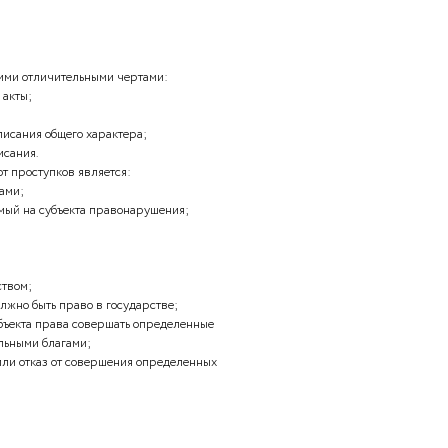
стью;
 являются источниками права:
ты;
оворы.
понятий к элементам нормы права относятся:
ладают следующими отличительными чертами:
тивно-правовые акты;
– властные предписания общего характера;
властные предписания.
 преступлений от проступков является: