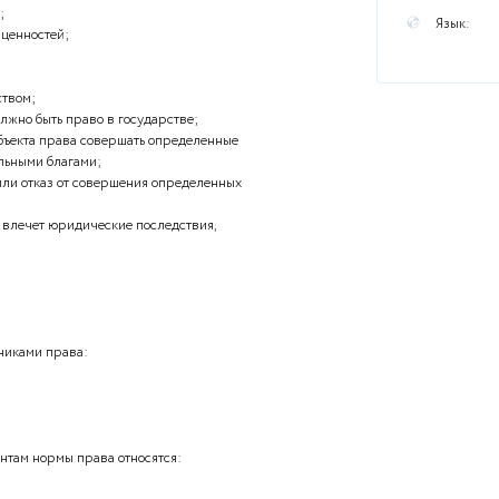
ы
ава относится:
еры общества;
льных ценностей;
х общественных ценностей;
данных государством;
 о том, каким должно быть право в государстве;
возможность субъекта права совершать определенные
деленными социальными благами;
 на совершение или отказ от совершения определенных
упление которых влечет юридические последствия,