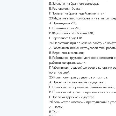
17.Состав преступления обра
А. Объект преступления и суб
Б. Объективная сторона и суб
В. Объект преступления и суб
Г. Субъект преступления, объе
объективная сторона преступ
18.Срок испытания при прием
А. Пяти месяцев;
Б. Одного года;
В. Трех месяцев;
Г. Одного года.
19.Законный режим имущества
А. Режим их раздельной собст
Б. Режим их совместной собст
В. Договорный режим их собс
Г. Коллективный режим их соб
20.Акты об амнистии может из
А. Совет Федерации Федераль
Б. Президент РФ;