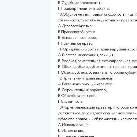
А. Регламентация различным
Б. Вид юридической ответств
В. Правовые последствия;
Г. Степень социальной опаснос
8.Объективное право – это:
А. Система правовых норм и
Б. Определенная система идей
В. Юридически обеспеченная 
поступки, пользоваться опре
Г. Моральное право личности
поступков.
9.К источникам права относят
А. Нормы морали;
Б. Нормы этикета;
В. Судебные прецеденты;
Г. Правоприменительные акты
10.Обусловленная правом спо
обязанности, то есть быть уча
А. Дееспособностью;