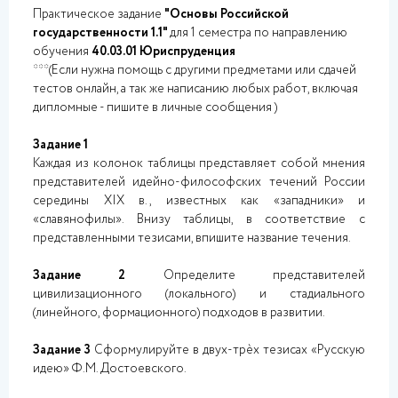
Практическое задание
"Основы Российской
государственности 1.1"
для 1 семестра по направлению
обучения
40.03.01 Юриспруденция
***(Если нужна помощь с другими предметами или сдачей
тестов онлайн, а так же написанию любых работ, включая
дипломные - пишите в личные сообщения )
Задание 1
Каждая из колонок таблицы представляет собой мнения
представителей идейно-философских течений России
середины XIX в., известных как «западники» и
«славянофилы». Внизу таблицы, в соответствие с
представленными тезисами, впишите название течения.
Задание 2
Определите представителей
цивилизационного (локального) и стадиального
(линейного, формационного) подходов в развитии.
Задание 3
Сформулируйте в двух-трѐх тезисах «Русскую
идею» Ф.М. Достоевского.