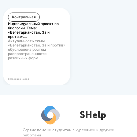
относится страхование
профессиональной
ответственности?
5. От каких факторов
Контрольная
зависит ставка премии
Индивидуальный проект по
(платежа) по страхованию
биологии. Тема:
профессиональной
«Вегетарианство. За и
против».…
ответственности?
Актуальность темы
«Вегетарианство. За и против»
обусловлена ростом
распространенности
различных форм
вегетарианского питания в
современном…
6 месяцев назад
SHelp
Сервис помощи студентам с курсовыми и другими
работами