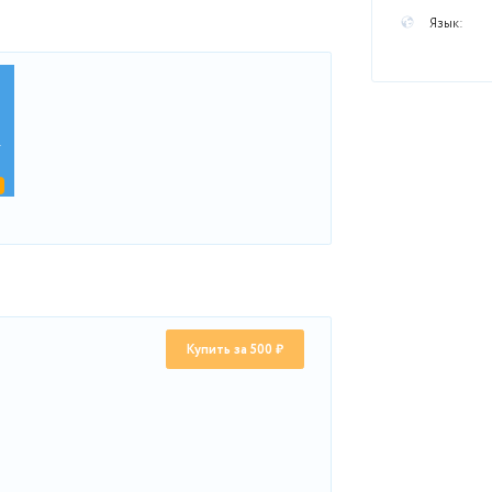
ра
docx
Требования_к_оформле...
22303.kb
Скачать