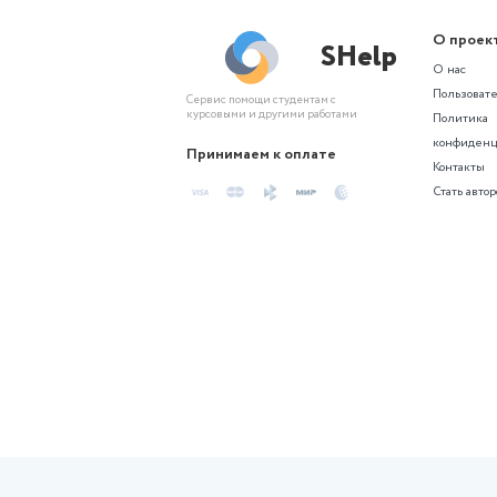
Создайте проект по похожей те
Похожие сгене
Контрольная
Индивидуальный проект по
биологии. Тема: «Вегетарианство.
За и против».…
Актуальность темы
«Вегетарианство. За и против»
обусловлена ростом
распространенности различных
форм вегетарианского питания в
современном…
6 месяцев назад