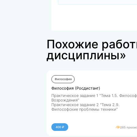
docx
Готовая работа.docx
107833.kb
Похожие р