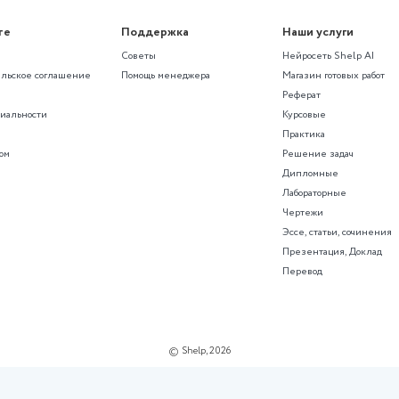
ме с помощью нейросети SHelp AI
рированные контрольные рабо