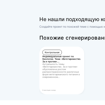
дисципли
Философия
Философия (Росдистант)
Практическое задание 1 "Тем
Возрождения"
Практическое задание 2 "Тема
Философские проблемы техн
400 ₽
Не нашли подхо