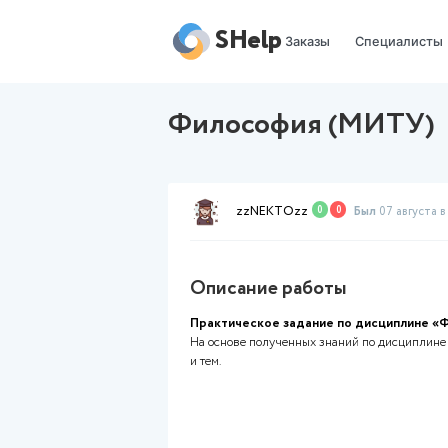
SHelp
Заказы
Философия (
zzNEKTOzz
0
0
Описание работы
Практическое задание по
На основе полученных знани