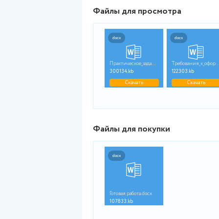
и тем.
Файлы для просмот
docx
Практическое_задание...
300134.kb
1
Скачать
Файлы для покупки