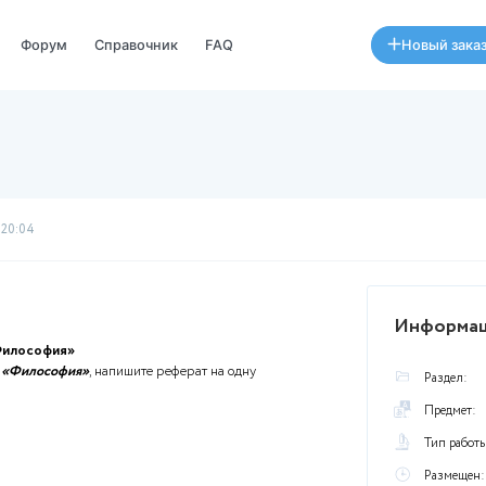
Специалисты
Форум
Справочник
FAQ
МИТУ)
Был
07 августа в 20:04
 дисциплине «Философия»
й по дисциплине
«Философия»
, напишите реферат на одну