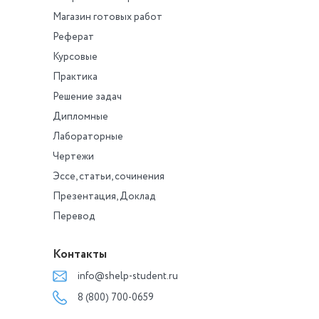
одинаковый урове
Магазин готовых работ
профессиональны
навыков, сопоста
Реферат
опыт и образовани
Курсовые
каким критериям 
будете выбирать т
Практика
станет членом
Решение задач
коллектива?
Дипломные
Лабораторные
Чертежи
Эссе, статьи, сочинения
Презентация, Доклад
Перевод
Контакты
info@shelp-student.ru
8 (800) 700-0659