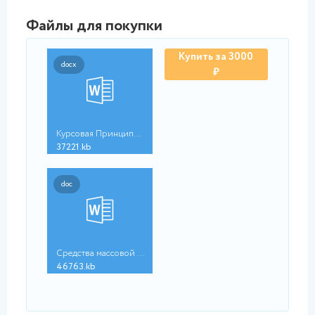
Файлы для покупки
Купить за 3000
docx
₽
Курсовая Принципы уг...
37221.kb
doc
Средства массовой ин...
46763.kb