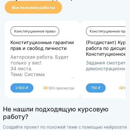
Все похожие работы
Конституционное право
Конституционное прав
Конституционные гарантии
(Росдистант) Курс
прав и свобод личности
работа по дисцип
Конституционное 
Авторская работа. Будет
только у вас!
Задания смотрите
34 листа.
демонстрационно
Тема: Система
конституционных гарантий
прав и свобод личности в
2 500 ₽
750 ₽
183 просмотра
162
Российской Федерации:
Цель: Комплексное
теоретико-
исследование системы
методологические основы
конституционных гарантий
Не нашли подходящую курсовую
и проблемы реализации.
прав и свобод в РФ,
Структура и содержание:
выявление их видов,
Работа состоит из двух
работу?
механизмов реализации и
глав, введения, заключения
проблем эффективности.
и списка источников.
Создайте проект по похожей теме с помощью нейросети