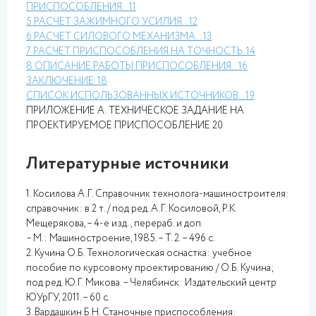
ПРИСПОСОБЛЕНИЯ
.. 11
5 РАСЧЕТ ЗАЖИМНОГО УСИЛИЯ
.. 12
6 РАСЧЕТ СИЛОВОГО МЕХАНИЗМА
.. 13
7 РАСЧЕТ ПРИСПОСОБЛЕНИЯ НА ТОЧНОСТЬ
. 14
8 ОПИСАНИЕ РАБОТЫ ПРИСПОСОБЛЕНИЯ
.. 16
ЗАКЛЮЧЕНИЕ
. 18
СПИСОК ИСПОЛЬЗОВАННЫХ ИСТОЧНИКОВ
.. 19
ПРИЛОЖЕНИЕ А. ТЕХНИЧЕСКОЕ ЗАДАНИЕ НА
ПРОЕКТИРУЕМОЕ ПРИСПОСОБЛЕНИЕ 20
Литературные источники
1. Косилова А.Г. Справочник технолога-машиностроителя:
справочник: в 2 т. / под ред. А.Г. Косиловой, Р.К.
Мещерякова, – 4-е изд., перераб. и доп.
– М.: Машиностроение, 1985. – Т. 2. – 496 с.
2. Кучина О.Б. Технологическая оснастка: учебное
пособие по курсовому проектированию / О.Б. Кучина;
под ред. Ю.Г. Микова. – Челябинск: Издательский центр
ЮУрГУ, 2011. – 60 с.
3. Вардашкин Б.Н. Станочные приспособления: