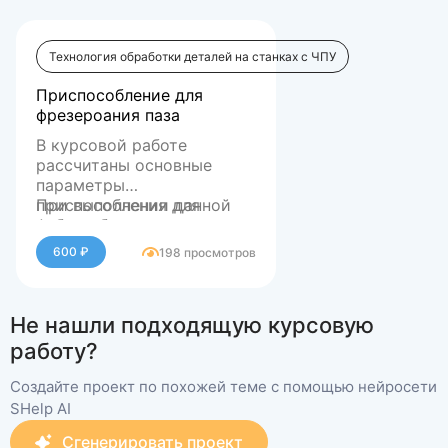
Технология обработки деталей на станках с ЧПУ
Приспособление для
фрезероания паза
В курсовой работе
рассчитаны основные
параметры
приспособления для
При выполнении данной
фрезерования паза с
работы было выполнено
гидравлическим зажимом
следующее:
600 ₽
198 просмотров
заготовки, используемого
– рассмотрены
на фрезерном станке.
существующие схемы,
указаны их достоинства и
Не нашли подходящую курсовую
недостатки;
– предложена схема
приспособления и
работу?
обоснован ее выбор;
– проведен
Создайте проект по похожей теме с помощью нейросети
кинематический анализ
SHelp AI
предложенной схемы;
Сгенерировать проект
– разработан сборочный