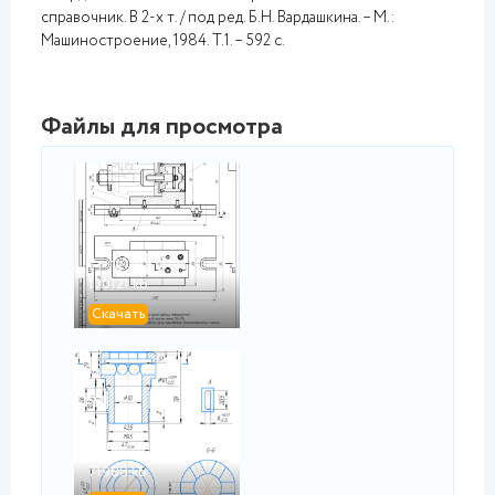
справочник. В 2-х т. / под ред. Б.Н. Вардашкина. – М.:
Машиностроение, 1984. Т.1. – 592 с.
Файлы для просмотра
png
2.png
130121.kb
Скачать
png
1.png
71988.kb