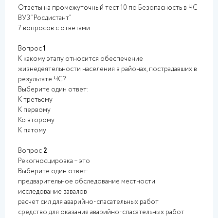
Ответы на промежуточный тест 10 по Безопасность в ЧС
ВУЗ "Росдистант"
7 вопросов с ответами
Вопрос
1
К какому этапу относится обеспечение
жизнедеятельности населения в районах, пострадавших в
результате ЧС?
Выберите один ответ:
К третьему
К первому
Ко второму
К пятому
Вопрос
2
Рекогносцировка – это
Выберите один ответ:
предварительное обследование местности
исследование завалов
расчет сил для аварийно-спасательных работ
средство для оказания аварийно-спасательных работ