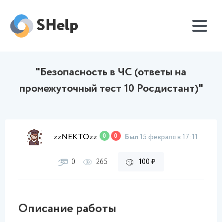
SHelp
"Безопасность в ЧС (ответы на
промежуточный тест 10 Росдистант)"
zzNEKTOzz
0
0
Был
15 февраля в 17:11
0
265
100 ₽
Описание работы