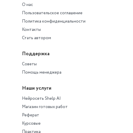
Текст вопроса
О нас
Выберите верные
суждения.
Пользовательское соглашение
Выберите один ил
Политика конфиденциальности
несколько ответов
Контакты
ЖЦП наглядно
демонстрирует, гд
Стать автором
каком этапе можн
получить наиболь
Каждый этап ЖЦП 
Поддержка
выгоду
от проекта приме
разных инструмен
Советы
маркетинга
Продолжительнос
существования то
Помощь менеджера
рынке ограничена 
выгодой для потр
Прохождение тов
Наши услуги
кривой ЖЦП завис
усилий проектной
Нейросеть Shelp AI
команды
Магазин готовых работ
Реферат
Курсовые
Практика