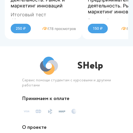
маркетинг инноваций
деятельность. Рын
маркетинг иннова
Итоговый тест
40 вопросов
Вопрос
1
Отметить вопрос
250 ₽
150 ₽
178 просмотров
184
Текст вопроса
Чему равен индекс
региона А, если из
– процент от общи
продаж бренда, к
SHelp
приходятся на рег
160 %,
– процент от обще
населения страны,
который проживае
Сервис помощи студентам с курсовыми и другими
работами
регионе А, = 16 %?
Выберите один отв
10
1000
Принимаем к оплате
1100
100
Отзыв
Вопрос
2
О проекте
Отметить вопрос