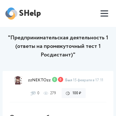
SHelp
"Предпринимательская деятельность 1
(ответы на промежуточный тест 1
Росдистант)"
zzNEKTOzz
0
0
Был
15 февраля в 17:11
0
279
100 ₽