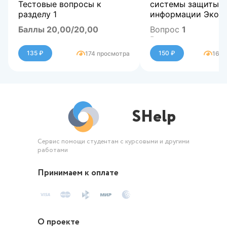
Тестовые вопросы к
системы защиты
разделу 1
информации Экон
Баллы 20,00/20,00
Вопрос
1
Верно
Оценка 100,00 из 100,00
Баллов: 1,0 из 1,0
135 ₽
150 ₽
174 просмотра
168 
Что не относится 
базовым составл
цифровой эконом
Выберите один отв
Электронные дело
SHelp
операции
Виртуальные валю
Инфраструктура
Электронная комм
Сервис помощи студентам с курсовыми и другими
работами
Вопрос
2
Частично правиль
Принимаем к оплате
Баллов: 0,7 из 1,0
Назовите виды пла
которых состоит п
труду и персоналу
О проекте
согласно его струк
Выберите один ил