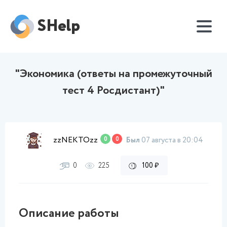
SHelp
"Экономика (ответы на промежуточный
тест 4 Росдистант)"
zzNEKTOzz
0
0
Был
07 августа в 20:04
0
225
100 ₽
Описание работы