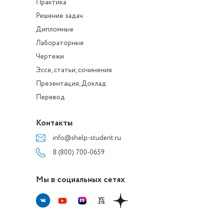
Вопрос
4
Практика
Неверно
Решение задач
Баллов: 0,0 из 1,0
Дипломные
Выберите только
российские плат
Лабораторные
Выберите один ил
Чертежи
несколько ответов
«С миру по нитке»
Эссе, статьи, сочинения
«Планета»
Презентация, Доклад
«Индигого»
Перевод
«Фондомат»
Вопрос
5
Контакты
Верно
Баллов: 1,0 из 1
,0
info@shelp-student.ru
Первый
8 (800) 700-0659
краудфандинговый
США в Интернете 
Выберите один отв
Мы в социальных сетях
Indiegogo
ArtistShare
PledgeMusic
«Кикстартер»