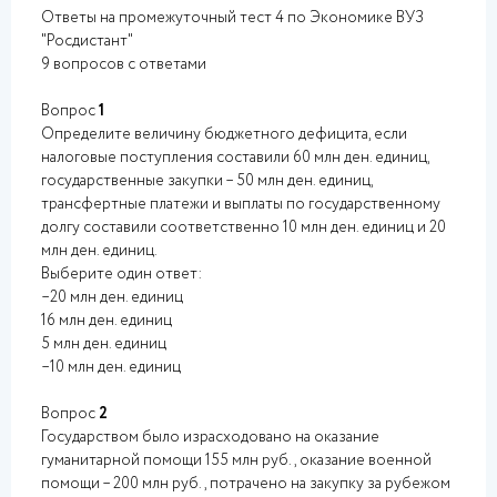
Ответы на промежуточный тест 4 по Экономике ВУЗ
"Росдистант"
9 вопросов с ответами
Вопрос
1
Определите величину бюджетного дефицита, если
налоговые поступления составили 60 млн ден. единиц,
государственные закупки – 50 млн ден. единиц,
трансфертные платежи и выплаты по государственному
долгу составили соответственно 10 млн ден. единиц и 20
млн ден. единиц.
Выберите один ответ:
–20 млн ден. единиц
16 млн ден. единиц
5 млн ден. единиц
–10 млн ден. единиц
Вопрос
2
Государством было израсходовано на оказание
гуманитарной помощи 155 млн руб., оказание военной
помощи – 200 млн руб., потрачено на закупку за рубежом