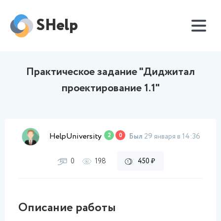
SHelp
Практическое задание "Диджитал
проектирование 1.1"
HelpUniversity
2
0
Был
29 января в 14:36
0
198
450 ₽
Описание работы