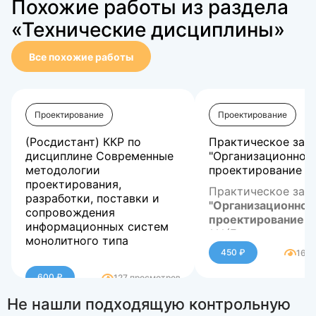
Похожие работы из раздела
«Технические дисциплины»
Все похожие работы
Проектирование
Проектирование
(Росдистант) ККР по
Практическое зад
дисциплине Современные
"Организационное
методологии
проектирование 1.1
проектирования,
Практическое зад
разработки, поставки и
"Организационное
сопровождения
проектирование 1.
информационных систем
семестра по напр
***(Если нужна по
монолитного типа
обучения
другими предмета
38.03.0
450 ₽
167 
(Росдистант) ККР по
Менеджмент
сдачей тестов онл
дисциплине Современные
так же написанию
В работе содержа
600 ₽
127 просмотров
методологии
работ, включая д
ответы на задания
Не нашли подходящую контрольную
проектирования,
- пишите в личные
Задача 1. Построе