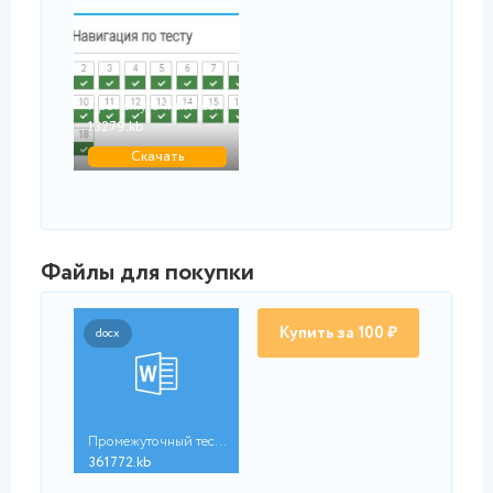
jpg
Промежуточный тест 6...
13279.kb
Скачать
Файлы для покупки
Купить за 100 ₽
docx
Промежуточный тест 5...
361772.kb