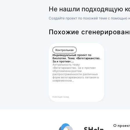
История России
(НСПК) История России Зада
Оценка 30,00 из 32,00 (93,7
250 ₽
Не нашли подхо
Создайте проект по похожей те