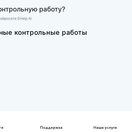
История России
ние №1
(НСПК) История России Комплек
5%)
Нужна помощь обращайтесь в л
135 ₽
102 просмотра
дящую контрольную работу?
ме с помощью нейросети SHelp AI