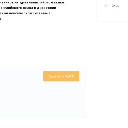
гими предметами или сдачей тестов онлайн, а так же
ючая дипломные - пишите в личные сообщения
)
на задания:
ию Британии до XI в.
диалекты древнеанглийского языка.
ературных памятников на древнеанглийском языке.
льной системы английского языка в диахронии
рование английской лексической системы в
развития языка.
те текст:
Купить за 450 ₽