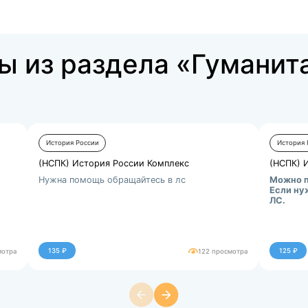
аботы из раздела
ны»