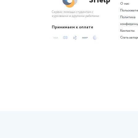
Похожие сгене
Контрольная
Индивидуальный проект по
биологии. Тема: «Вегетарианство.
За и против».…
Актуальность темы
«Вегетарианство. За и против»
обусловлена ростом
распространенности различных
форм вегетарианского питания в
современном…
6 месяцев назад