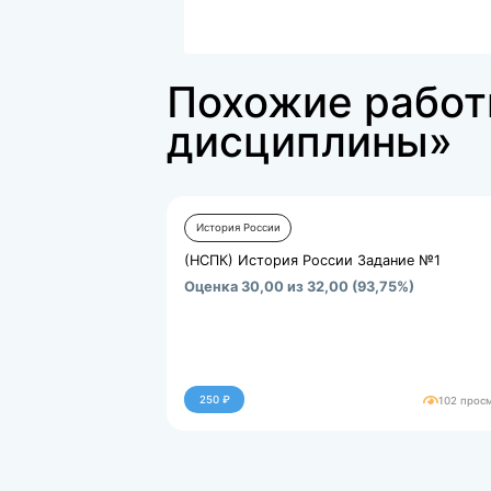
ПЗ История языка (1....
25259.kb
Похожие р
дисципли