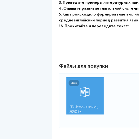
***(Если нужна помощь с дру
написанию любых работ, вкл
В работе содержатся ответы 
1. Кратко расскажите истор
2. Перечислите основные 
3. Приведите примеры лит
4. Опишите развитие глаго
5. Как происходило форми
среднеанглийский период 
16. Прочитайте и переведи
Файлы для покупки
docx