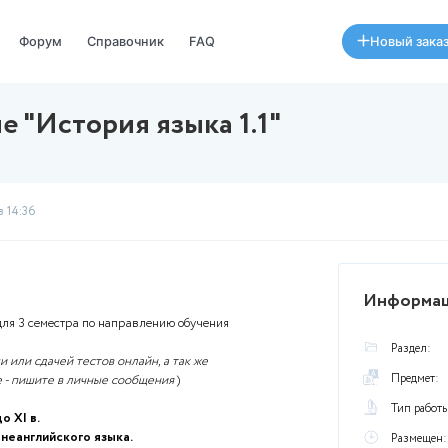
Специалисты
Форум
Справочник
FAQ
задание "История языка 1.1
Был
29 января в 14:36
ия языка 1.1"
для 3 семестра по направлению обучения