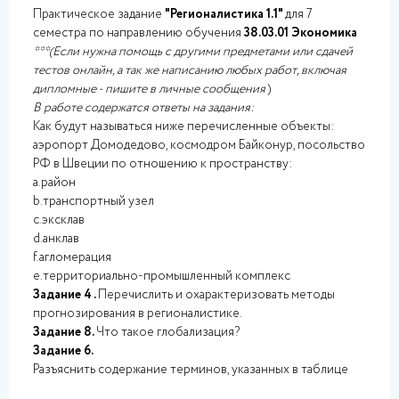
Практическое задание
"Регионалистика 1.1"
для 7
семестра по направлению обучения
38.03.01 Экономика
***(Если нужна помощь с другими предметами или сдачей
тестов онлайн, а так же написанию любых работ, включая
дипломные - пишите в личные сообщения
)
В работе содержатся ответы на задания:
Как будут называться ниже перечисленные объекты:
аэропорт Домодедово, космодром Байконур, посольство
РФ в Швеции по отношению к пространству:
a.район
b.транспортный узел
c.эксклав
d.анклав
f.агломерация
e.территориально-промышленный комплекс
Задание 4 .
Перечислить и охарактеризовать методы
прогнозирования в регионалистике.
Задание 8.
Что такое глобализация?
Задание 6.
Разъяснить содержание терминов, указанных в таблице