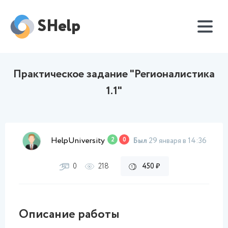
SHelp
Практическое задание "Регионалистика
1.1"
HelpUniversity
2
0
Был
29 января в 14:36
0
218
450 ₽
Описание работы