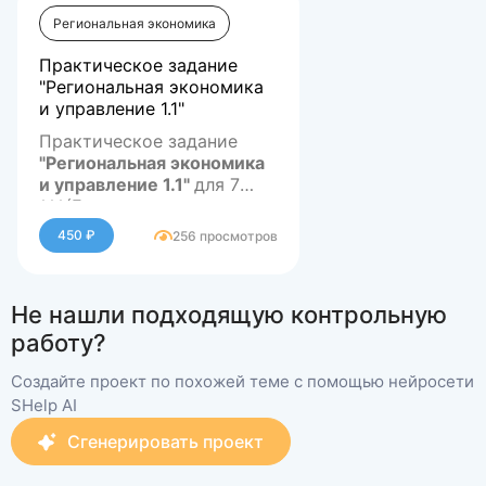
Региональная экономика
Практическое задание
"Региональная экономика
и управление 1.1"
Практическое задание
"Региональная экономика
и управление 1.1"
для 7
семестра по направлению
***(Если нужна помощь с
обучения ГМУ
другими предметами или
450 ₽
256 просмотров
сдачей тестов онлайн, а
так же написанию любых
Задание №1.
Назовите
работ, включая дипломные
основные проблемы и
Не нашли подходящую контрольную
- пишите в личные
подходы, на основании
сообщения)
которых осуществляется
Задание № 2.
Перечислите
работу?
выделение кризисных
признаки, которыми
регионов. Заполните
должен обладать регион
Создайте проект по похожей теме с помощью нейросети
таблицу.
как объект анализа.
Задание № 1
SHelp AI
Перечислите и
Сгенерировать проект
охарактеризуйте основные
показатели оценки