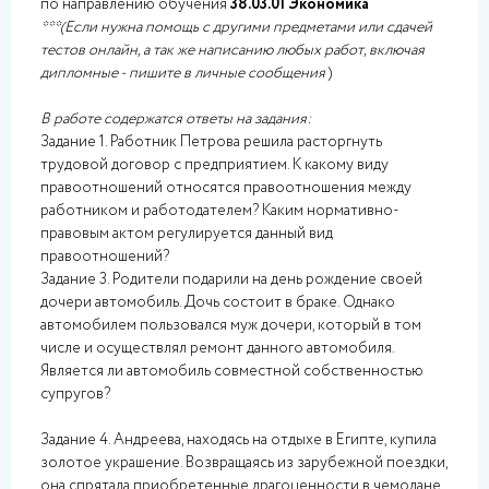
по направлению обучения
38.03.01 Экономика
***(Если нужна помощь с другими предметами или сдачей
тестов онлайн, а так же написанию любых работ, включая
дипломные - пишите в личные сообщения
)
В работе содержатся ответы на задания:
Задание 1. Работник Петрова решила расторгнуть
трудовой договор с предприятием. К какому виду
правоотношений относятся правоотношения между
работником и работодателем? Каким нормативно-
правовым актом регулируется данный вид
правоотношений?
Задание 3. Родители подарили на день рождение своей
дочери автомобиль. Дочь состоит в браке. Однако
автомобилем пользовался муж дочери, который в том
числе и осуществлял ремонт данного автомобиля.
Является ли автомобиль совместной собственностью
супругов?
Задание 4. Андреева, находясь на отдыхе в Египте, купила
золотое украшение. Возвращаясь из зарубежной поездки,
она спрятала приобретенные драгоценности в чемодане,