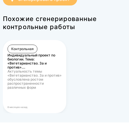
Похожие сгенерированные
контрольные работы
Контрольная
Индивидуальный проект по
биологии. Тема:
«Вегетарианство. За и
против».…
Актуальность темы
«Вегетарианство. За и против»
обусловлена ростом
распространенности
различных форм
вегетарианского питания в
современном…
6 месяцев назад