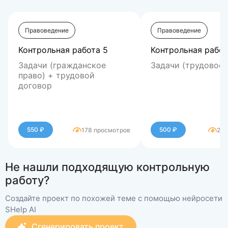
Правоведение
Правоведение
Контрольная работа 5
Контрольная работ
Задачи (гражданское
Задачи (трудовое 
право) + трудовой
договор
550 ₽
500 ₽
178 просмотров
202
Не нашли подходящую контрольную
работу?
Создайте проект по похожей теме с помощью нейросети
SHelp AI
Сгенерировать проект