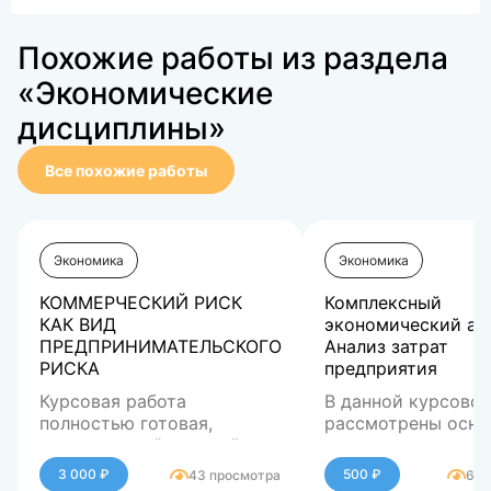
Похожие работы из раздела
«Экономические
дисциплины»
Все похожие работы
Экономика
Экономика
КОММЕРЧЕСКИЙ РИСК
Комплексный
КАК ВИД
экономический ан
ПРЕДПРИНИМАТЕЛЬСКОГО
Анализ затрат
РИСКА
предприятия
Курсовая работа
В данной курсовой
полностью готовая,
рассмотрены осно
защитила на "отлично".
теоретические и
практические воп
Целью курсовой р
3 000 ₽
500 ₽
43 просмотра
68 
связанные с затра
является анализ з