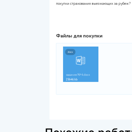
Оглавление работ
Задание 1. Дайте развернутую
Задание 2. Дайте развернутый
покупки страхования выезжа
Файлы для покупки
docx
задание №4.docx