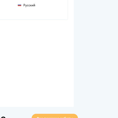
Предмет:
Финансовое право
Тип работы:
Контрольная работ
Размещен:
07 мая в 22:09
Русский
Язык: