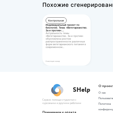
Оценка: 8
100 ₽
Не нашли подхо
Создайте проект по похожей те
Похожие сгене
Контрольная