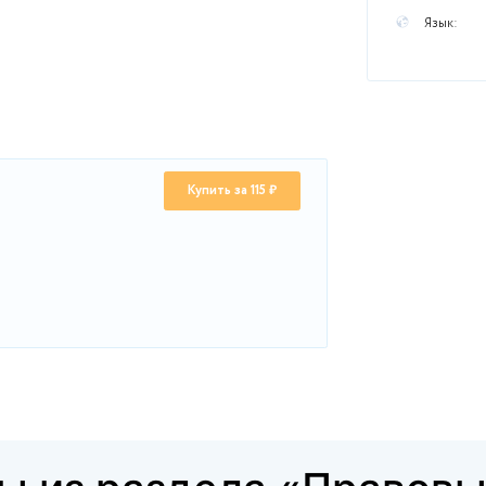
ы
 характеристику системе«Зеленая карта».
 ответ на вопрос. Какие существуют доводы в пользу
ющих за рубеж?
Купить за 115 ₽