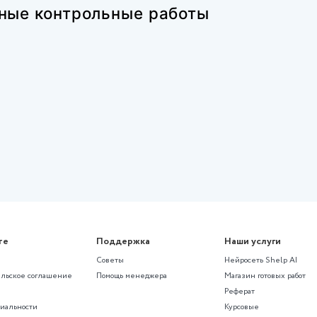
Оценка: 8
185 ₽
75 просмотров
дящую контрольную работу?
ме с помощью нейросети SHelp AI
рированные контрольные рабо