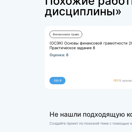
25646.kb
Похожие р
дисципли
Финансовое право
(ОСЭК) Основы финансовой 
Практическое задание 8