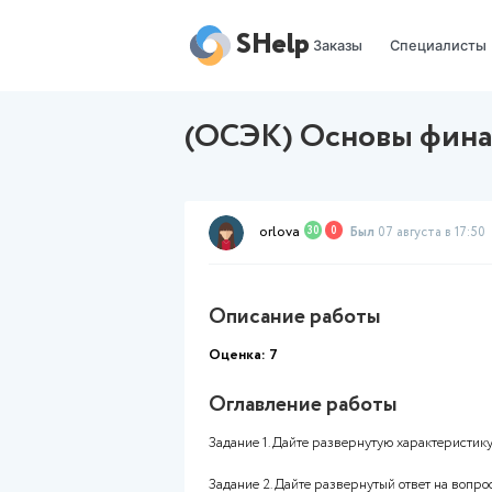
SHelp
Заказы
(ОСЭК) Основ
orlova
30
0
Был
07 
Описание работы
Оценка: 7