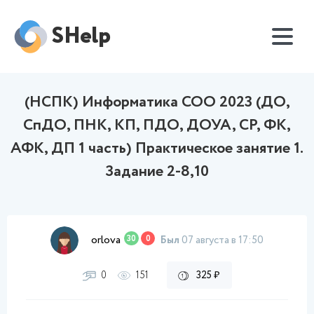
SHelp
(НСПК) Информатика СОО 2023 (ДО,
СпДО, ПНК, КП, ПДО, ДОУА, СР, ФК,
АФК, ДП 1 часть) Практическое занятие 1.
Задание 2-8,10
orlova
30
0
Был
07 августа в 17:50
0
151
325 ₽