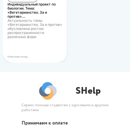
Индивидуальный проект по
биологии. Тема:
«Вегетарианство. За и
против».…
Актуальность темы
«Вегетарианство. За и против»
обусловлена ростом
распространенности
различных форм
вегетарианского питания в
современном…
6 месяцев назад
SHelp
Сервис помощи студентам с курсовыми и другими
работами
Принимаем к оплате