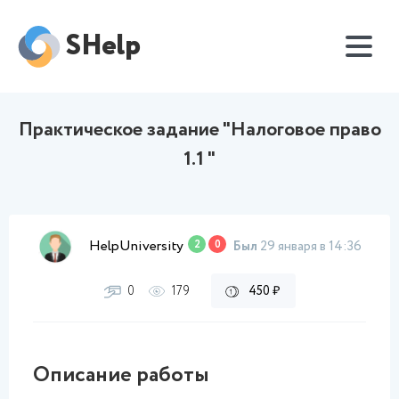
SHelp
Практическое задание "Налоговое право
1.1 "
HelpUniversity
2
0
Был
29 января в 14:36
0
179
450 ₽
Описание работы