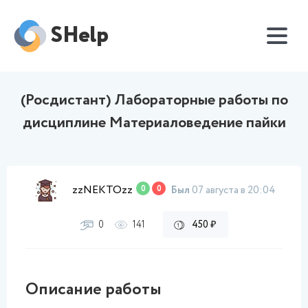
SHelp
(Росдистант) Лабораторные работы по
дисциплине Материаловедение пайки
zzNEKTOzz
0
0
Был
07 августа в 20:04
0
141
450 ₽
Описание работы