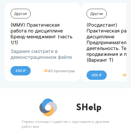
Другое
Другое
(ММУ) Практическая
(Росдистант)
работа по дисциплине
Практическая раб
Бренд-менеджмент (часть
дисциплине
1/1)
Предприниматель
деятельность. Тех
Задания смотрите в
продвижения и пр
демонстрационном файле
(Вариант Т)
Задания смотрите
450 ₽
85 просмотров
демонстрационно
450 ₽
2
SHelp
Сервис помощи студентам с курсовыми и другими
работами