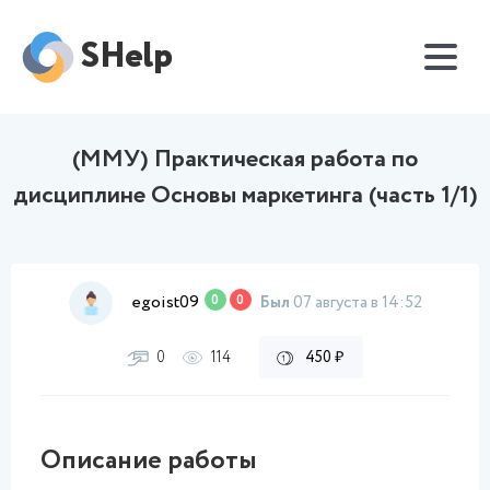
SHelp
(ММУ) Практическая работа по
дисциплине Основы маркетинга (часть 1/1)
egoist09
0
0
Был
07 августа в 14:52
0
114
450 ₽
Описание работы