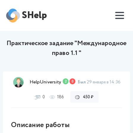
SHelp
Практическое задание "Международное
право 1.1 "
HelpUniversity
2
0
Был
29 января в 14:36
0
186
450 ₽
Описание работы