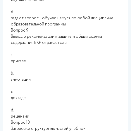
d.
задают вопросы обучающемуся по любой дисциплине
образовательной программы
Вопрос 9
Вывод о рекомендации к защите и общая оценка
содержания ВКР отражается в
a.
приказе
b.
аннотации
c.
докладе
d.
рецензии
Вопрос 10
Заголовки структурных частей учебно-