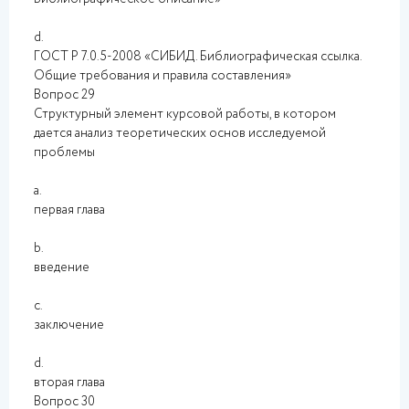
d.
ГОСТ Р 7.0.5-2008 «СИБИД. Библиографическая ссылка.
Общие требования и правила составления»
Вопрос 29
Структурный элемент курсовой работы, в котором
дается анализ теоретических основ исследуемой
проблемы
a.
первая глава
b.
введение
c.
заключение
d.
вторая глава
Вопрос 30