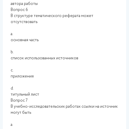
автора работы
Вопрос 6
В структуре тематического реферата может
отсутствовать
a.
основная часть
b.
список использованных источников
c.
приложения
d.
титульный лист
Вопрос 7
В учебно-исследовательских работах ссылки на источник
могут быть
a.