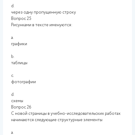
d.
через одну пропущенную строку
Вопрос 25
Рисунками в тексте именуются:
a.
графики
b.
таблицы
c.
фотографии
d.
схемы
Вопрос 26
С новой страницы в учебно-исследовательских работах
начинаются следующие структурные элементы
a.