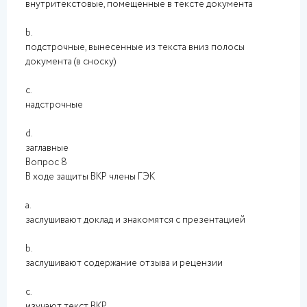
внутритекстовые, помещенные в тексте документа
b.
подстрочные, вынесенные из текста вниз полосы
документа (в сноску)
c.
надстрочные
d.
заглавные
Вопрос 8
В ходе защиты ВКР члены ГЭК
a.
заслушивают доклад и знакомятся с презентацией
b.
заслушивают содержание отзыва и рецензии
c.
изучают текст ВКР