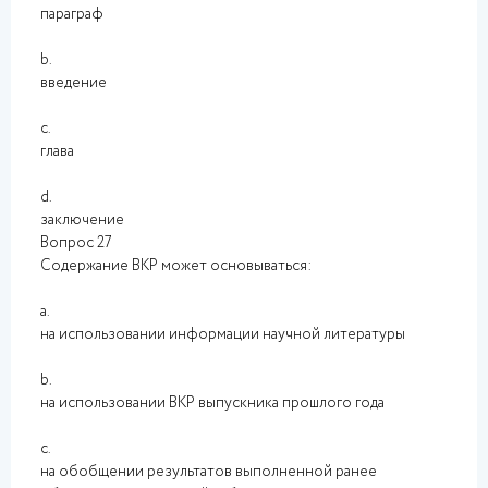
параграф
b.
введение
c.
глава
d.
заключение
Вопрос 27
Содержание ВКР может основываться:
a.
на использовании информации научной литературы
b.
на использовании ВКР выпускника прошлого года
c.
на обобщении результатов выполненной ранее