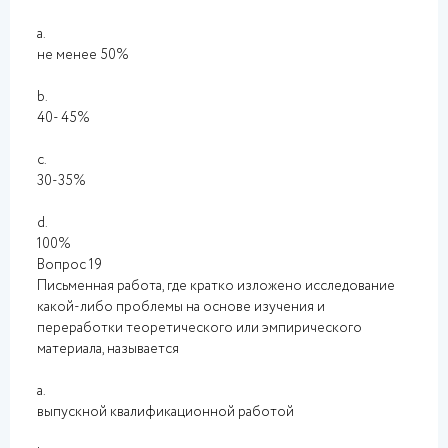
a.
не менее 50%
b.
40- 45%
c.
30-35%
d.
100%
Вопрос 19
Письменная работа, где кратко изложено исследование
какой-либо проблемы на основе изучения и
переработки теоретического или эмпирического
материала, называется
a.
выпускной квалификационной работой