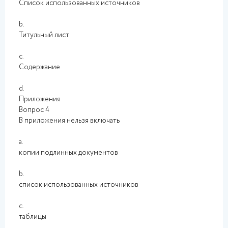
Список использованных источников
b.
Титульный лист
c.
Содержание
d.
Приложения
Вопрос 4
В приложения нельзя включать
a.
копии подлинных документов
b.
список использованных источников
c.
таблицы