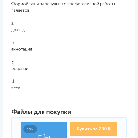
Формой защиты результатов реферативной работы
является
a.
доклад
b.
аннотация
c.
рецензия
d.
эссе
Файлы для покупки
Купить за 200 ₽
docx