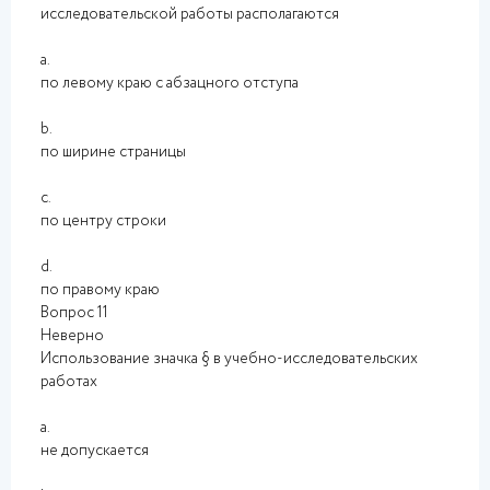
исследовательской работы располагаются
a.
по левому краю с абзацного отступа
b.
по ширине страницы
c.
по центру строки
d.
по правому краю
Вопрос 11
Неверно
Использование значка § в учебно-исследовательских
работах
a.
не допускается