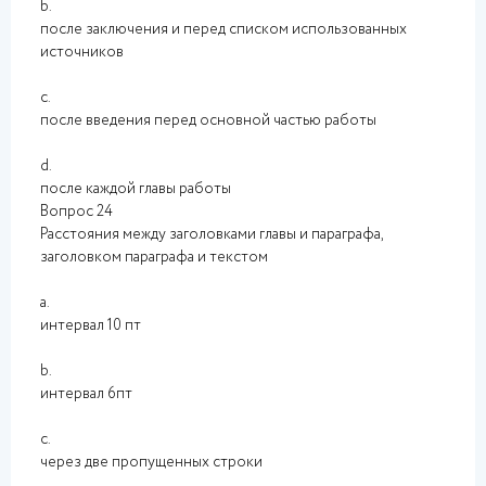
b.
после заключения и перед списком использованных
источников
c.
после введения перед основной частью работы
d.
после каждой главы работы
Вопрос 24
Расстояния между заголовками главы и параграфа,
заголовком параграфа и текстом
a.
интервал 10 пт
b.
интервал 6пт
c.
через две пропущенных строки