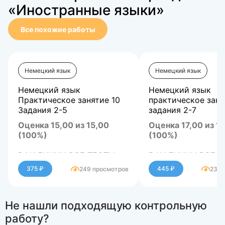
«Иностранные языки»
Все похожие работы
Немецкий язык
Немецкий язык
Немецкий язык
Немецкий язык
Практическое занятие 10
практическое заня
Задания 2-5
задания 2-7
Оценка 15,00 из 15,00
Оценка 17,00 из 17
(100%)
(100%)
В НАЛИЧИИ ВСЕ ТЕСТЫ,
В НАЛИЧИИ ВСЕ Т
ИТОГОВЫЕ
ИТОГОВЫЕ
375 ₽
445 ₽
249 просмотров
236 
ТЕСТИРОВАНИЯ,
ТЕСТИРОВАНИЯ,
КОМПЛЕКСНЫЕ ЗАДАНИЯ,
КОМПЛЕКСНЫЕ ЗА
АВТОМАТИЧЕСКИЕ
АВТОМАТИЧЕСКИ
Не нашли подходящую контрольную
ПРАКТИЧЕСКИЕ, РУЧНЫЕ
ПРАКТИЧЕСКИЕ, 
ПРАКТИЧЕСКИЕ. ВСЕ
ПРАКТИЧЕСКИЕ. В
работу?