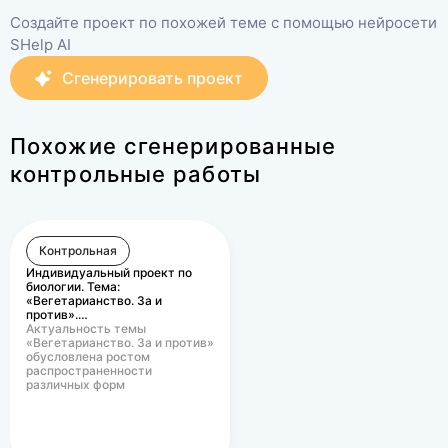
ФАКУЛЬТЕТЫ НСПК . ЕСЛИ
ФАКУЛЬТЕТЫ НСПК
ЧЕГО ТО НЕТ У МЕНЯ В
ЧЕГО ТО НЕТ У МЕ
Создайте проект по похожей теме с помощью нейросети
ПРОФИЛЕ, ПИШИТЕ МНЕ В
ПРОФИЛЕ, ПИШИТ
SHelp AI
ЛИЧНЫЕ СООБЩЕНИЯ.
ЛИЧНЫЕ СООБЩЕ
Сгенерировать проект
Похожие сгенерированные
контрольные работы
Контрольная
Индивидуальный проект по
биологии. Тема:
«Вегетарианство. За и
против».…
Актуальность темы
«Вегетарианство. За и против»
обусловлена ростом
распространенности
различных форм
вегетарианского питания в
современном…