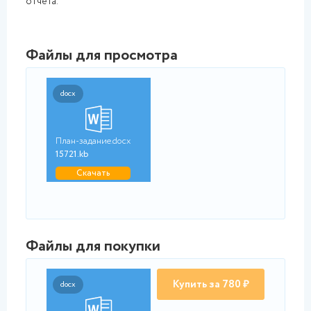
отчета.
Файлы для просмотра
docx
План-задание.docx
15721.kb
Скачать
Файлы для покупки
Купить за 780 ₽
docx