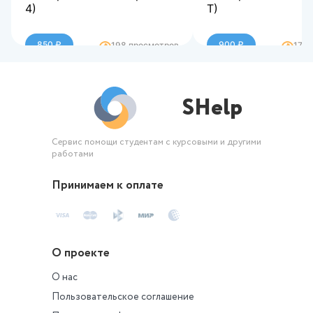
4)
Т)
Задания смотрите в
Задания смотрите
демонстрационном файле
демонстрационно
850 ₽
900 ₽
198 просмотров
176 
SHelp
Сервис помощи студентам с курсовыми и другими
работами
Принимаем к оплате
О проекте
О нас
Пользовательское соглашение