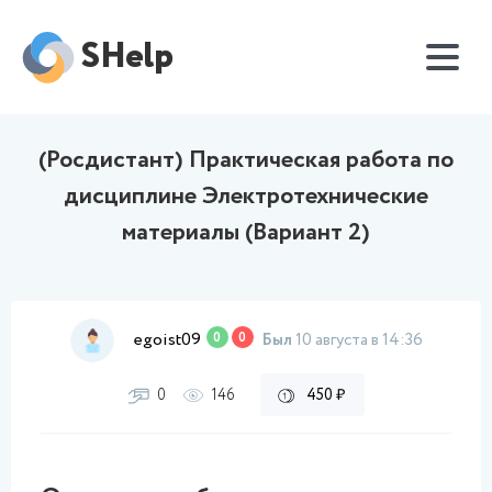
SHelp
(Росдистант) Практическая работа по
дисциплине Электротехнические
материалы (Вариант 2)
egoist09
0
0
Был
10 августа в 14:36
0
146
450 ₽