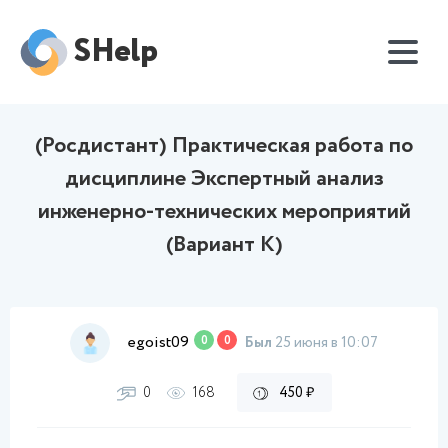
SHelp
(Росдистант) Практическая работа по
дисциплине Экспертный анализ
инженерно-технических мероприятий
(Вариант К)
egoist09
0
0
Был
25 июня в 10:07
0
168
450 ₽