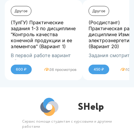
Другое
Другое
(ТулГУ) Практические
(Росдистант)
задания 1-3 по дисциплине
Практическая раб
"Контроль качества
дисциплине Измер
конечной продукции и ее
электроэнергетик
элементов" (Вариант 1)
(Вариант 20)
В первой работе вариант
Задания смотрите
общий, в остальных -
демонстрационно
вариант 1
600 ₽
450 ₽
36 просмотров
105 
SHelp
Сервис помощи студентам с курсовыми и другими
работами