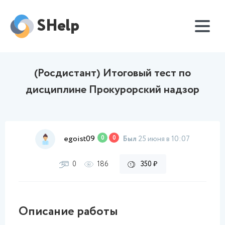
SHelp
(Росдистант) Итоговый тест по
дисциплине Прокурорский надзор
egoist09
0
0
Был
25 июня в 10:07
0
186
350 ₽
Описание работы