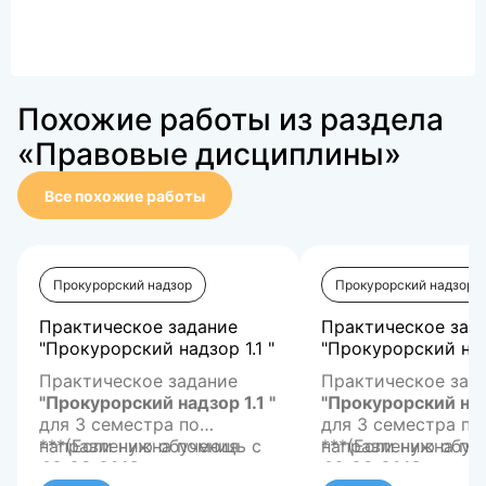
Похожие работы из раздела
«Правовые дисциплины»
Все похожие работы
Прокурорский надзор
Прокурорский надзор
Практическое задание
Практическое зад
"Прокурорский надзор 1.1 "
"Прокурорский надз
Практическое задание
Практическое зад
"Прокурорский надзор 1.1 "
"Прокурорский надз
для 3 семестра по
для 3 семестра по
направлению обучения
***(Если нужна помощь с
направлению обуч
***(Если нужна по
40.03.01 Юриспруденция
другими предметами или
40.03.01 Юриспр
другими предмета