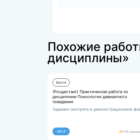
Файлы для покупки
docx
ПЗх6_Психолого-педаг...
1834374.kb
Похожие р