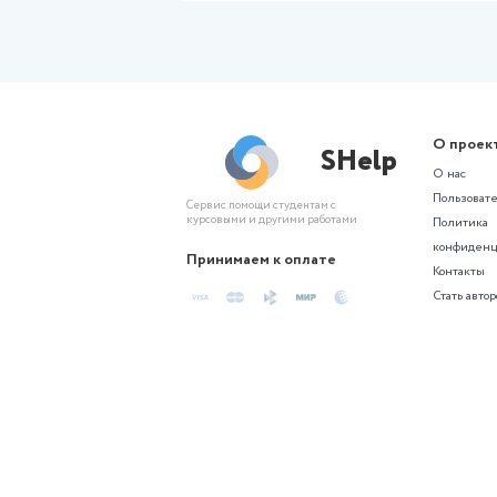
дисципли
Другое
(Росдистант) Практическая р
дисциплине Психология деви
поведения
Задания смотрите в демонст
450 ₽