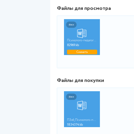
Задания смотрите в демонст
Файлы для просмот
docx
Психолого-педагогиче...
82969.kb
Скачать