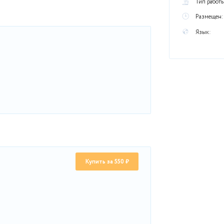
рационном файле
ра