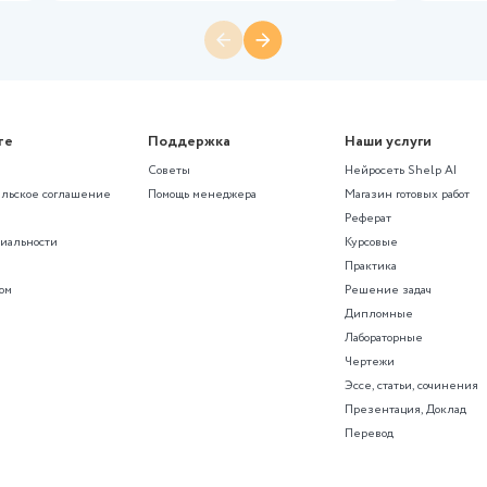
ны»
Другое
абота по
(Росдистант) Практическая рабо
антного
дисциплине Теория и практика
психологического тренинга
рационном файле
Задания смотрите в демонстрац
450 ₽
178 просмотров