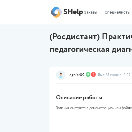
SHelp
Заказы
(Росдистант) 
педагогическа
egoist09
0
0
Был
Описание работы