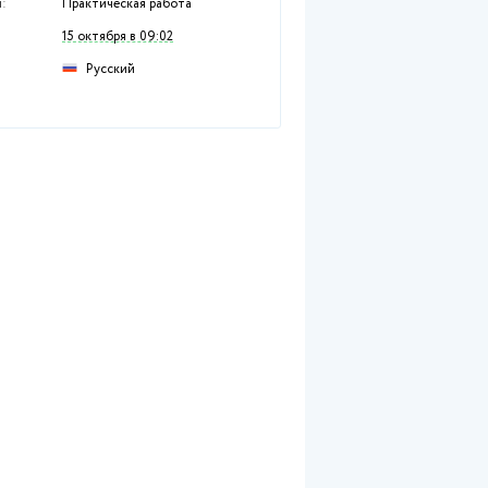
Раздел:
Гуманитарные дисци
Предмет:
Другое
Тип работы:
Практическая работа
Размещен:
15 октября в 09:02
Русский
Язык: