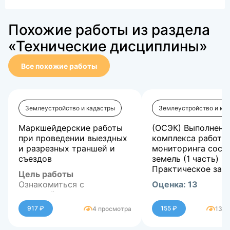
Похожие работы из раздела
«Технические дисциплины»
Все похожие работы
Землеустройство и кадастры
Землеустройство и ка
Маркшейдерские работы
(ОСЭК) Выполнени
при проведении выездных
комплекса работ в
и разрезных траншей и
мониторинга сост
съездов
земель (1 часть)
Практическое зад
Цель работы
Ознакомиться с
Оценка:
13
маркшейдерскими
работами по вынесению
917 ₽
155 ₽
4 просмотра
130 
трассы траншеи на
местность и проведению