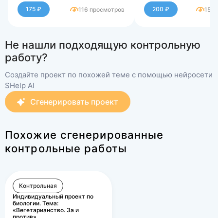
преподавателя к
преподавателя к
175 ₽
200 ₽
116 просмотров
156 
выполненной работе:
выполненной работ
Результаты проверки
Результаты прове
вашей работы показали,
вашей работы пока
Не нашли подходящую контрольную
что Ваши ответы
что Ваши ответы
правильные,
правильные, прак
работу?
практическое задание
задание зачтено.
зачтено.
Создайте проект по похожей теме с помощью нейросети
SHelp AI
Сгенерировать проект
Похожие сгенерированные
контрольные работы
Контрольная
Индивидуальный проект по
биологии. Тема:
«Вегетарианство. За и
против».…