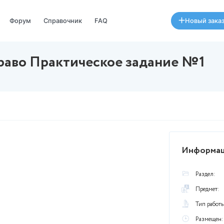
Специалисты
Форум
Справочник
FAQ
ное право Практическое 
августа в 00:31
нии неполный.