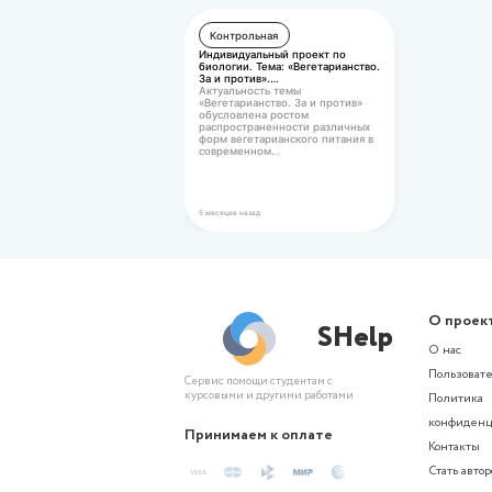
(ОСЭК) Жилищное право Пра
задание №3
Оценка 20,00 / 20,00
215 ₽
Не нашли подхо
Создайте проект по похожей те
Похожие сгене