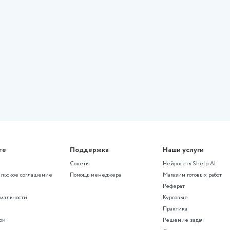
ктическое
(ОСЭК) Жилищное право Практи
задание №2
Оценка 15,00 / 20,00
Комментарии: Ответ на 1 задан
215 ₽
137 просмотров
дящую контрольную работу?
ме с помощью нейросети SHelp AI
рированные контрольные рабо