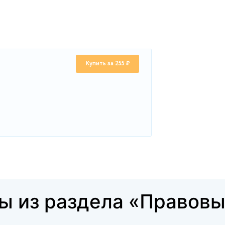
енного жилищного фонда.
аждан прав собственности на их жилище?
РФ регулируют вопросы защиты права на жилище?
онституции РФ, допускается ограничение (в том числе
Купить за 255 ₽