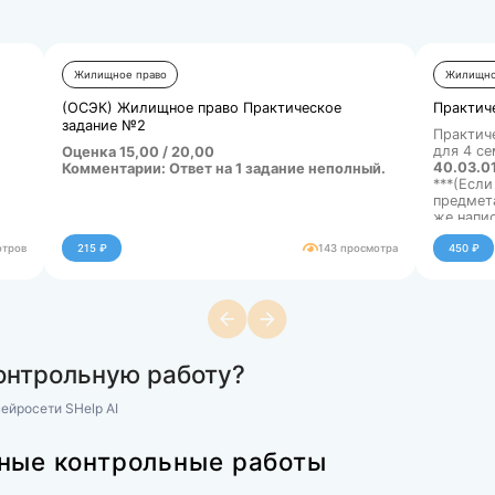
аботы из раздела
ны»
Жилищное право