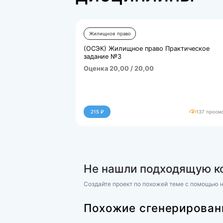
задание №1.docx
27836.kb
Похожие р
дисципли
Жилищное право