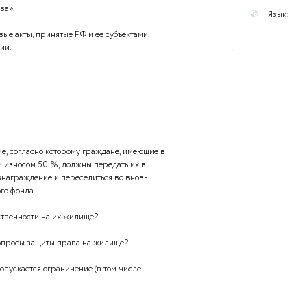
ы
ы жилищного права».
ативные правовые акты, принятые РФ и ее субъектами,
ательство России.
ло постановление, согласно которому граждане, имеющие в
ма с физическим износом 50 %, должны передать их в
тветствующие вознаграждение и переселиться во вновь