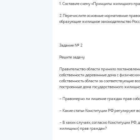
Оглавление работ
Задание № 1
1. Составьте схему «Принцип
2. Перечислите основные норм
образующие жилищное законод
Задание № 2
Решите задачу.
Правительство области приня
собственности деревянные до
собственность области за соо