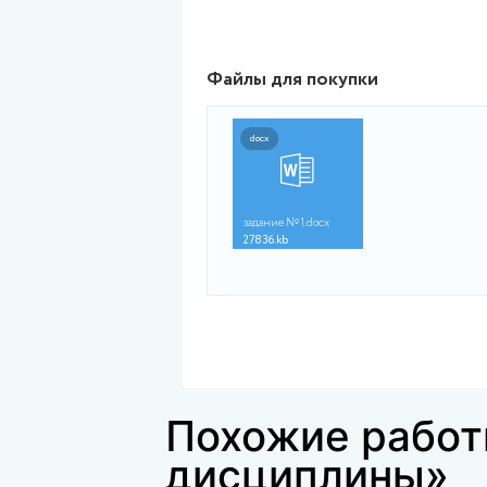
построенные дома государств
– Правомерно ли лишение гр
– Какие статьи Конституции 
– В каких случаях, согласно К
жилищных) прав граждан?
Файлы для покупки
docx