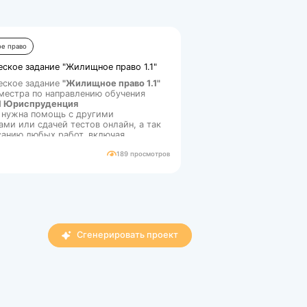
 «Правовые
Все п
Жилищное право