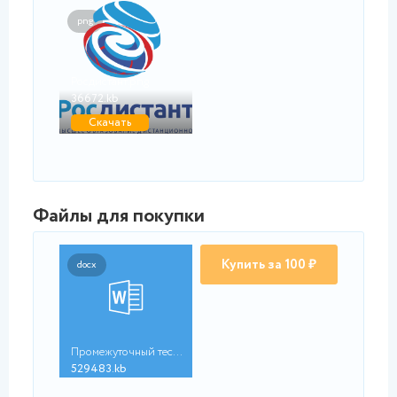
png
Росдистант.png
36672.kb
Скачать
Файлы для покупки
Купить за 100 ₽
docx
Промежуточный тест 2...
529483.kb