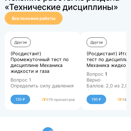
«Технические дисциплины»
Все похожие работы
Другое
Другое
(Росдистант)
(Росдистант) Ито
Промежуточный тест по
тест по дисциплин
дисциплине Механика
Механика жидкост
жидкости и газа
Вопрос
1
Вопрос 1
Верно
Определить силу давления
Баллов: 2,0 из 2,0
воды на дно резервуара и
Отметить вопрос
на каждую из четырех
Текст вопроса
120 ₽
150 ₽
179 просмотров
188 
опор (в Ньютонах). При
Ответ:
Трубка тока – это
расчете собственным
Выберите один отв
весом резервуара
Вопрос
2
линия, направлени
пренебречь.
Верно
касательной к кот
Баллов: 1,0 из 1,0
каждой точке совп