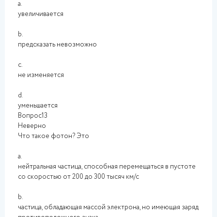
a.
увеличивается
b.
предсказать невозможно
c.
не изменяется
d.
уменьшается
Вопрос13
Неверно
Что такое фотон? Это
a.
нейтральная частица, способная перемещаться в пустоте
со скоростью от 200 до 300 тысяч км/с
b.
частица, обладающая массой электрона, но имеющая заряд