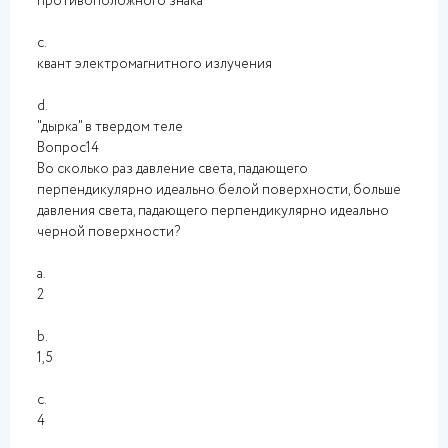
противоположного знака
c.
квант электромагнитного излучения
d.
"дырка" в твердом теле
Вопрос14
Во сколько раз давление света, падающего
перпендикулярно идеально белой поверхности, больше
давления света, падающего перпендикулярно идеально
черной поверхности?
a.
2
b.
1,5
c.
4