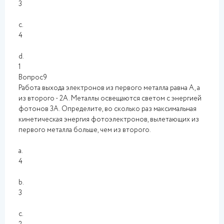
3
c.
4
d.
1
Вопрос9
Работа выхода электронов из первого металла равна А, а
из второго - 2А. Металлы освещаются светом с энергией
фотонов 3А. Определите, во сколько раз максимальная
кинетическая энергия фотоэлектронов, вылетающих из
первого металла больше, чем из второго.
a.
4
b.
3
c.