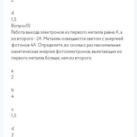
2
d.
1,5
Вопрос10
Работа выхода электронов из первого металла равна А, а
из второго - 2А. Металлы освещаются светом с энергией
фотонов 4А. Определите, во сколько раз максимальная
кинетическая энергия фотоэлектронов, вылетающих из
первого металла больше, чем из второго.
a.
2
b.
4
c.
1,5
d.
3