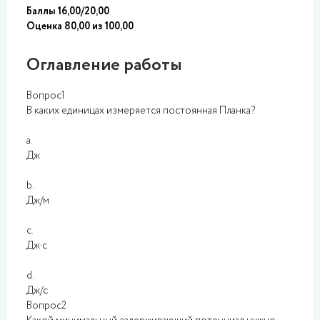
Баллы 16,00/20,00
Оценка 80,00 из 100,00
Оглавление работы
Вопрос1
В каких единицах измеряется постоянная Планка?
a.
Дж
b.
Дж/м
c.
Дж·с
d.
Дж/с
Вопрос2