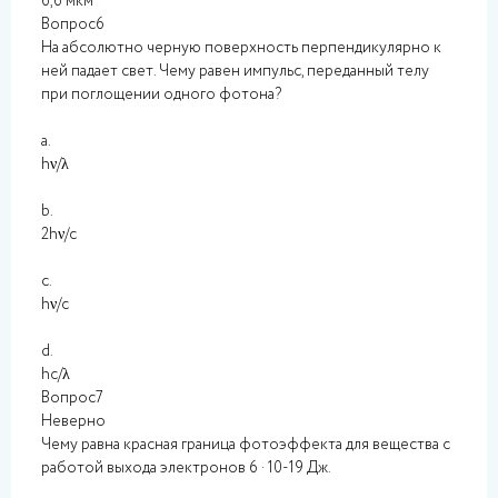
6,6 мкм
Вопрос6
На абсолютно черную поверхность перпендикулярно к
ней падает свет. Чему равен импульс, переданный телу
при поглощении одного фотона?
a.
hν/λ
b.
2hν/с
c.
hν/с
d.
hс/λ
Вопрос7
Неверно
Чему равна красная граница фотоэффекта для вещества с
работой выхода электронов 6 · 10-19 Дж.