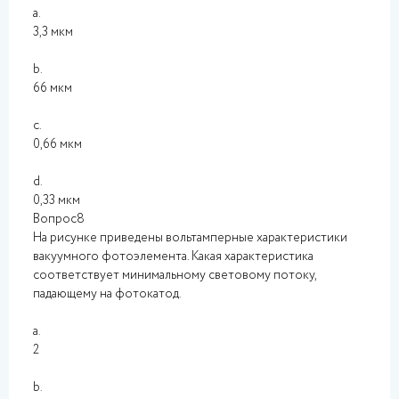
a.
3,3 мкм
b.
66 мкм
c.
0,66 мкм
d.
0,33 мкм
Вопрос8
На рисунке приведены вольтамперные характеристики
вакуумного фотоэлемента. Какая характеристика
соответствует минимальному световому потоку,
падающему на фотокатод.
a.
2
b.