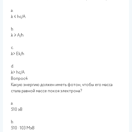
a.
λ ≤ hc/A
b.
λ ≥ A/h
c.
λ> Ek/h
d.
λ> hc/A
Вопрос4
Какую энергию должен иметь фотон, чтобы его масса
стала равной массе покоя электрона?
a.
510 эВ
b.
510 · 103 МэВ