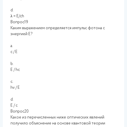
d.
λ = E/ch
Вопрос19
Каким выражением определяется импульс фотона с
энергией E?
a.
c / E
b.
E / hc
c.
hv / E
d.
E / c
Вопрос20
Какое из перечисленных ниже оптических явлений
получило объяснение на основе квантовой теории