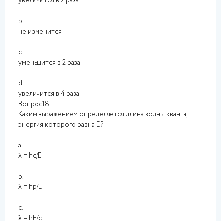
увеличится в 2 раза
b.
не изменится
c.
уменьшится в 2 раза
d.
увеличится в 4 раза
Вопрос18
Каким выражением определяется длина волны кванта,
энергия которого равна Е?
a.
λ = hc/E
b.
λ = hp/E
c.
λ = hE/c