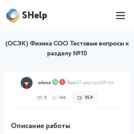
SHelp
(ОСЭК) Физика СОО Тестовые вопросы к
разделу №10
orlova
30
0
Был
07 августа в 09:44
0
144
95 ₽
Описание работы