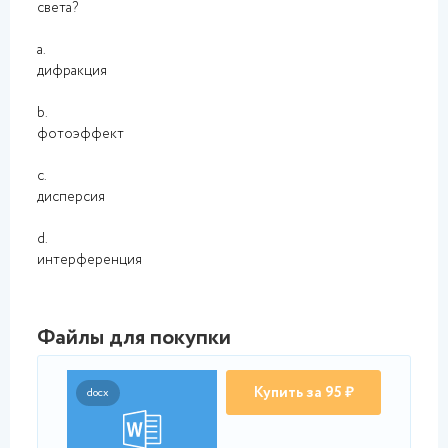
света?
a.
дифракция
b.
фотоэффект
c.
дисперсия
d.
интерференция
Файлы для покупки
Купить за 95 ₽
docx