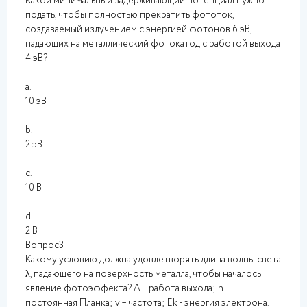
Какой минимальный задерживающий потенциал нужно
подать, чтобы полностью прекратить фототок,
создаваемый излучением с энергией фотонов 6 эВ,
падающих на металлический фотокатод с работой выхода
4 эВ?
a.
10 эВ
b.
2 эВ
c.
10 В
d.
2 В
Вопрос3
Какому условию должна удовлетворять длина волны света
λ, падающего на поверхность металла, чтобы началось
явление фотоэффекта? А – работа выхода; h –
постоянная Планка; v – частота; Еk - энергия электрона.