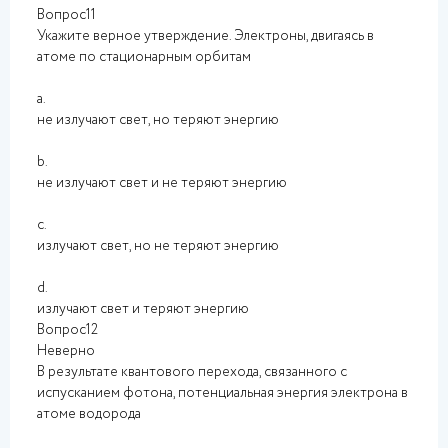
Вопрос11
Укажите верное утверждение. Электроны, двигаясь в
атоме по стационарным орбитам
a.
не излучают свет, но теряют энергию
b.
не излучают свет и не теряют энергию
c.
излучают свет, но не теряют энергию
d.
излучают свет и теряют энергию
Вопрос12
Неверно
В результате квантового перехода, связанного с
испусканием фотона, потенциальная энергия электрона в
атоме водорода