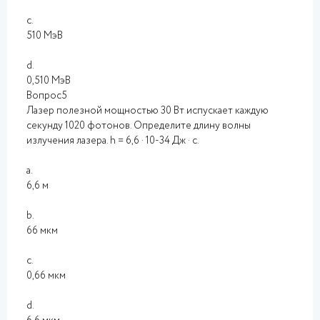
c.
510 МэВ
d.
0,510 МэВ
Вопрос5
Лазер полезной мощностью 30 Вт испускает каждую
секунду 1020 фотонов. Определите длину волны
излучения лазера. h = 6,6 · 10-34 Дж · с.
a.
6,6 м
b.
66 мкм
c.
0,66 мкм
d.