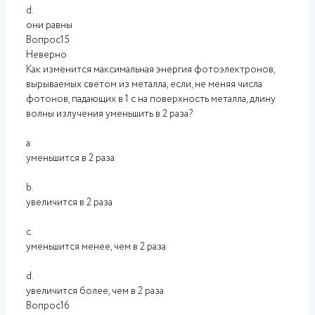
d.
они равны
Вопрос15
Неверно
Как изменится максимальная энергия фотоэлектронов,
вырываемых светом из металла, если, не меняя числа
фотонов, падающих в 1 с на поверхность металла, длину
волны излучения уменьшить в 2 раза?
a.
уменьшится в 2 раза
b.
увеличится в 2 раза
c.
уменьшится менее, чем в 2 раза
d.
увеличится более, чем в 2 раза
Вопрос16