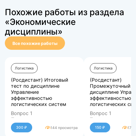
Похожие работы из раздела
«Экономические
дисциплины»
Все похожие работы
Логистика
Логистика
(Росдистант) Итоговый
(Росдистант)
тест по дисциплине
Промежуточный те
Управление
дисциплине Управ
эффективностью
эффективностью
логистических систем
логистических си
Вопрос 1
Вопрос 1
При измерении и
Текст вопроса
мониторинге процессов
Совокупность
300 ₽
150 ₽
144 просмотра
170 
следует выделить такие
организационной