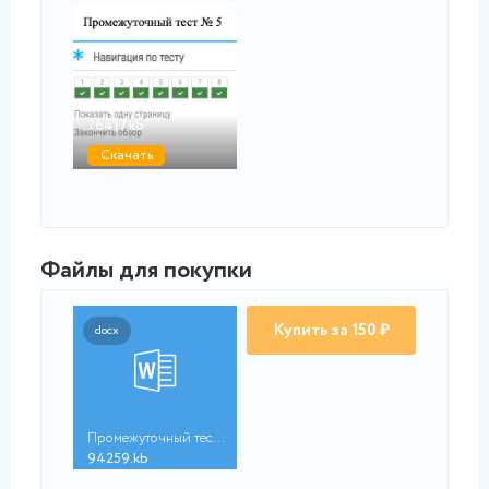
jpg
Результат.jpg
76417.kb
Скачать
Файлы для покупки
Купить за 150 ₽
docx
Промежуточный тест ...
94259.kb