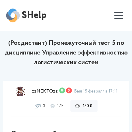
SHelp
(Росдистант) Промежуточный тест 5 по
дисциплине Управление эффективностью
логистических систем
zzNEKTOzz
0
0
Был
15 февраля в 17:11
0
175
150 ₽