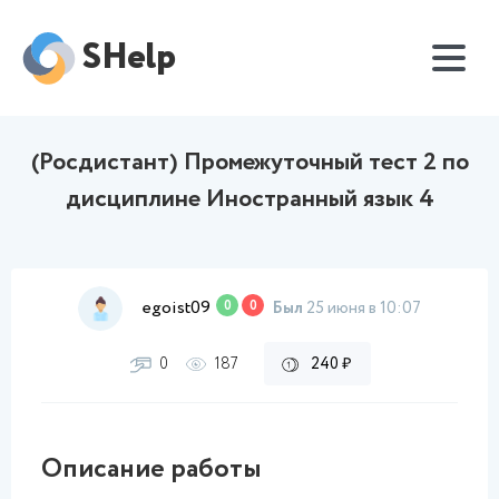
SHelp
(Росдистант) Промежуточный тест 2 по
дисциплине Иностранный язык 4
egoist09
0
0
Был
25 июня в 10:07
0
187
240 ₽
Описание работы