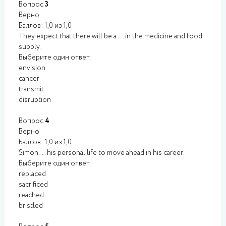
Вопрос
3
Верно
Баллов: 1,0 из 1,0
They expect that there will be a ... in the medicine and food
supply.
Выберите один ответ:
envision
cancer
transmit
disruption
Вопрос
4
Верно
Баллов: 1,0 из 1,0
Simon ... his personal life to move ahead in his career.
Выберите один ответ:
replaced
sacrificed
reached
bristled