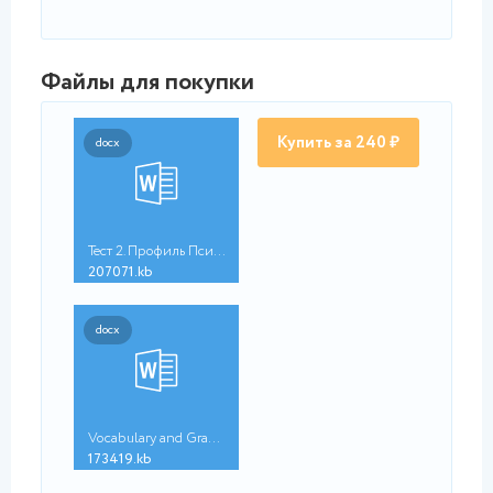
Файлы для покупки
Купить за 240 ₽
docx
Тест 2. Профиль Псих...
207071.kb
docx
Vocabulary and Gramm...
173419.kb