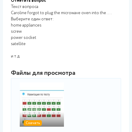
Отметить вопрос
Текст вопроса
Caroline forgot to plug the microwave oven into the ....
Выберите один ответ:
home appliances
screw
power socket
satellite
и т.д.
Файлы для просмотра
jpg
Оценка.jpg
10489.kb
Скачать