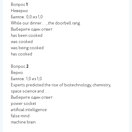
Вопрос
1
Неверно
Баллов: 0,0 из 1,0
While our dinner ..., the doorbell rang.
Выберите один ответ:
has been cooked
was cooked
was being cooked
has cooked
Вопрос
2
Верно
Баллов: 1,0 из 1,0
Experts predicted the rise of biotechnology, chemistry,
space science and ....
Выберите один ответ:
power socket
artificial intelligence
false mind
machine brain