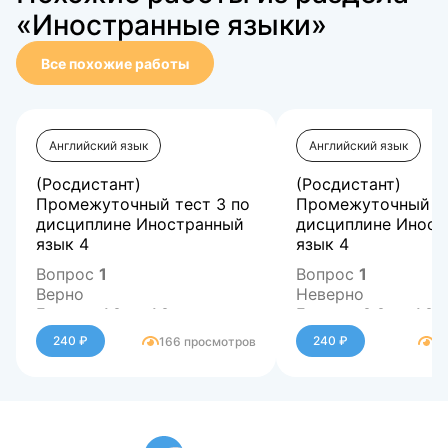
«Иностранные языки»
Все похожие работы
Английский язык
Английский язык
(Росдистант)
(Росдистант)
Промежуточный тест 3 по
Промежуточный те
дисциплине Иностранный
дисциплине Иност
язык 4
язык 4
Вопрос
1
Вопрос
1
Верно
Неверно
Баллов: 1,0 из 1,0
Баллов: 0,0 из 1,0
We ... usually ... to the gym if
At this moment films
240 ₽
240 ₽
166 просмотров
1
we ... busy.
on Wednesday even
Выберите один ответ:
Выберите один отв
wouldn t / go / were
have showed
don t / go / are
are show
wouldn t / have gone / had
show