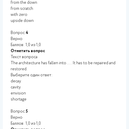
from the down
from scratch
with zero
upside down
Вопрос
4
Верно
Баллов: 1,0 из 1,0
Отметить вопрос
Текст вопроса
The architecture has fallen into .... It has to be repaired and
restored.
Выберите один ответ:
decay
cavity
envision
shortage
Вопрос
5
Верно
Баллов: 1,0 из 1,0