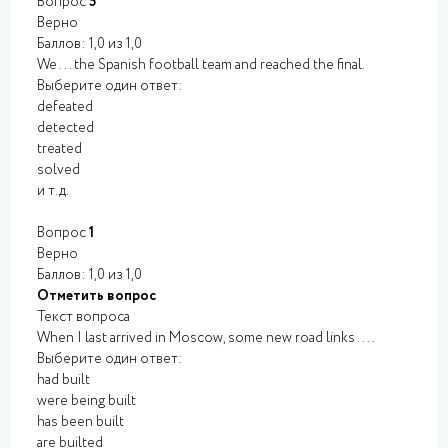
Вопрос
5
Верно
Баллов: 1,0 из 1,0
We ... the Spanish football team and reached the final.
Выберите один ответ:
defeated
detected
treated
solved
и т.д.
Вопрос
1
Верно
Баллов: 1,0 из 1,0
Отметить вопрос
Текст вопроса
When I last arrived in Moscow, some new road links ....
Выберите один ответ:
had built
were being built
has been built
are builted