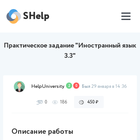
SHelp
Практическое задание "Иностранный язык
3.3"
HelpUniversity
2
0
Был
29 января в 14:36
0
186
450 ₽
Описание работы