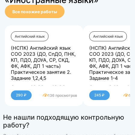
«Иностранные языки»
Все похожие работы
Английский язык
Английский язык
(НСПК) Английский язык
(НСПК) Английски
СОО 2023 (ДО, СпДО, ПНК,
СОО 2023 (ДО, Сп
КП, ПДО, ДОУА, СР, СКД,
КП, ПДО, ДОУА, СР
ФК, АФК, ДП 1 часть)
ФК, АФК, ДП 1 част
Практическое занятие 2.
Практическое заня
Задание 1,2,4,5
Задание 1-4
Оценка 10,20 из 12,00
Оценка 9,13 из 12
(85%)
(76,11%)
290 ₽
245 ₽
136 просмотров
132
Не нашли подходящую контрольную
работу?