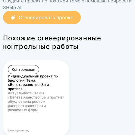
Создайте проект по похожей теме с помощью нейросети
SHelp AI
Сгенерировать проект
Похожие сгенерированные
контрольные работы
Контрольная
Индивидуальный проект по
биологии. Тема:
«Вегетарианство. За и
против».…
Актуальность темы
«Вегетарианство. За и против»
обусловлена ростом
распространенности
различных форм
вегетарианского питания в
современном…
6 месяцев назад