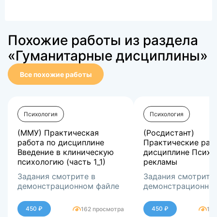
Похожие работы из раздела
«Гуманитарные дисциплины»
Все похожие работы
Психология
Психология
(ММУ) Практическая
(Росдистант)
работа по дисциплине
Практические раб
Введение в клиническую
дисциплине Психо
психологию (часть 1_1)
рекламы
Задания смотрите в
Задания смотрите
демонстрационном файле
демонстрационно
450 ₽
450 ₽
162 просмотра
162