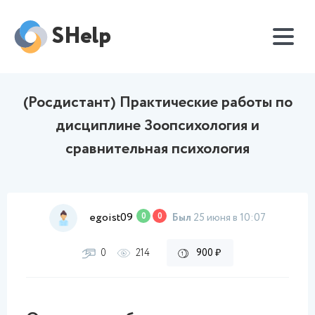
SHelp
(Росдистант) Практические работы по
дисциплине Зоопсихология и
сравнительная психология
egoist09
0
0
Был
25 июня в 10:07
0
214
900 ₽