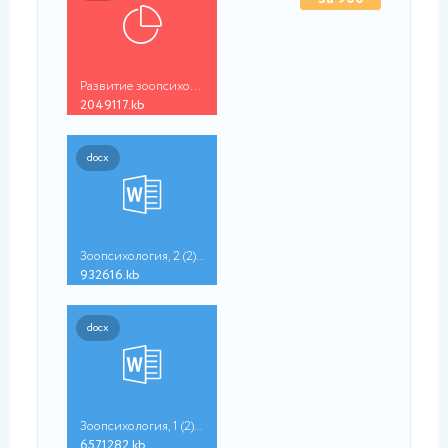
₽
Развитие зоопсихолог...
2049117.kb
docx
Зоопсихология, 2 (2)...
932616.kb
docx
Зоопсихология, 1 (2)...
6571282.kb