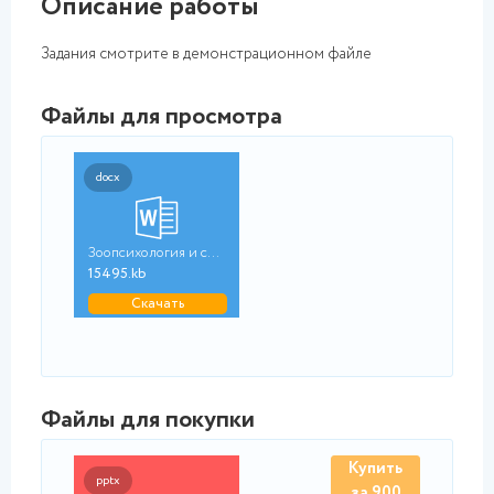
Описание работы
Задания смотрите в демонстрационном файле
Файлы для просмотра
docx
Зоопсихология и срав...
15495.kb
Скачать
Файлы для покупки
Купить
pptx
за 900