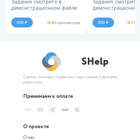
Задания смотрите в
Задания смотрите
демонстрационном файле
демонстрационно
450 ₽
450 ₽
85 просмотров
113
SHelp
Сервис помощи студентам с курсовыми и другими
работами
Принимаем к оплате
О проекте
О нас