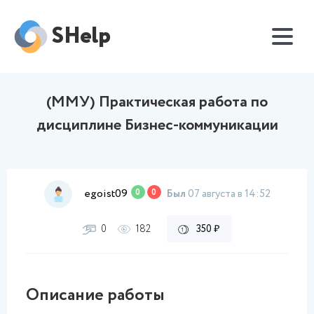
SHelp
(ММУ) Практическая работа по
дисциплине Бизнес-коммуникации
egoist09
0
0
Был
07 августа в 14:52
0
182
350 ₽
Описание работы