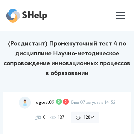
SHelp
(Росдистант) Промежуточный тест 4 по
дисциплине Научно-методическое
сопровождение инновационных процессов
в образовании
egoist09
0
0
Был
07 августа в 14:52
0
187
120 ₽