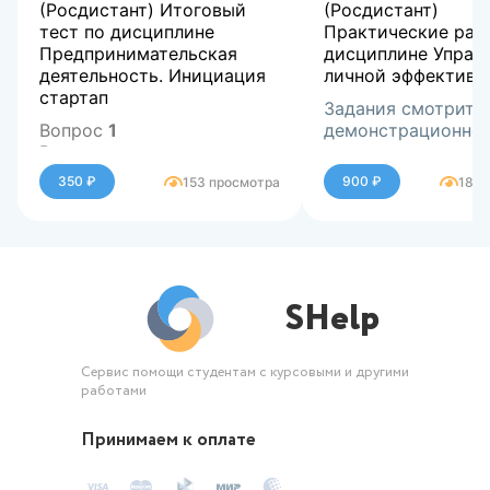
(Росдистант) Итоговый
(Росдистант)
тест по дисциплине
Практические раб
Предпринимательская
дисциплине Управ
деятельность. Инициация
личной эффективн
стартап
Задания смотрите
Вопрос
1
демонстрационно
Верно
Баллов: 1,0 из 1,0
350 ₽
900 ₽
153 просмотра
186 
Отметить вопрос
Текст вопроса
Что называется болью,
которая сопровождается
несоответствием
SHelp
ожидания и реальности и
Выберите один ответ:
требует создания нового
Проблема
рационального решения?
Результат
Решение
Сервис помощи студентам с курсовыми и другими
работами
Инициатива
Вопрос
2
Принимаем к оплате
Верно
Баллов: 1,0 из 1,0