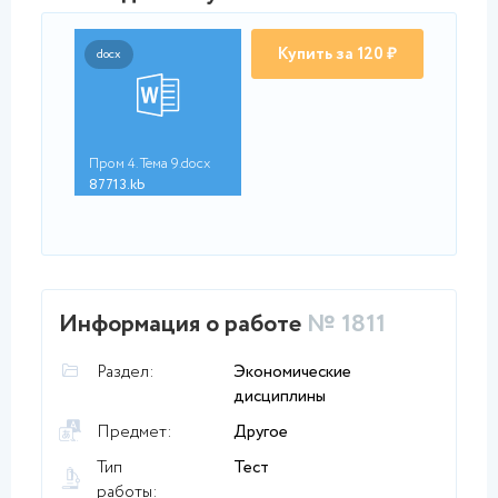
Купить за 120 ₽
docx
Пром 4. Тема 9.docx
87713.kb
Информация о работе
№ 1811
Раздел:
Экономические
дисциплины
Предмет:
Другое
Тип
Тест
работы: