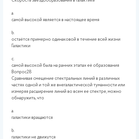
Скорость звёздообразования в Галактике
a.
самой высокой является в настоящее время
b.
остаётся примерно одинаковой в течение всей жизни
Галактики
c.
самой высокой была на ранних этапах её образования
Вопрос28
Сравнивая смещение спектральных линий в различных
частях одной и той же внегалактической туманности или
измеряя расширение линий во всем ее спектре, можно
обнаружить, что
a.
галактики вращаются
b.
галактики не движутся