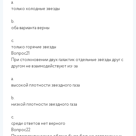
a.
только холодные звезды
b.
оба варианта верны
c.
только горячие звезды
Вопрос21
При столкновении двух галактик отдельные звёзды друг с
другом не взаимодействуют из-за
a.
высокой плотности звездного газа
b.
низкой плотности звездного газа
c.
среди ответов нет верного
Вопрос22