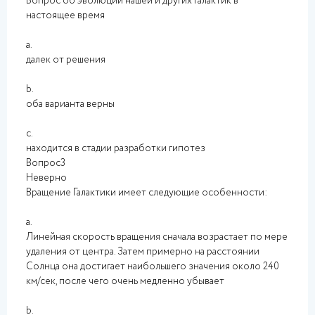
Вопрос об эволюции нашей и других галактик в
настоящее время
a.
далек от решения
b.
оба варианта верны
c.
находится в стадии разработки гипотез
Вопрос3
Неверно
Вращение Галактики имеет следующие особенности:
a.
Линейная скорость вращения сначала возрастает по мере
удаления от центра. Затем примерно на расстоянии
Солнца она достигает наибольшего значения около 240
км/сек, после чего очень медленно убывает
b.