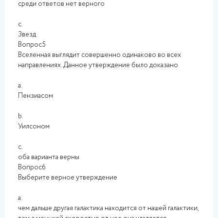
среди ответов нет верного
c.
Звезд
Вопрос5
Вселенная выглядит совершенно одинаково во всех
направлениях. Данное утверждение было доказано
a.
Пензиасом
b.
Уилсоном
c.
оба варианта верны
Вопрос6
Выберите верное утверждение
a.
чем дальше другая галактика находится от нашей галактики,