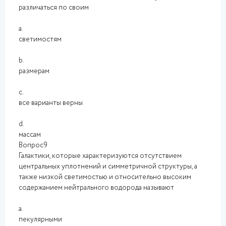
различаться по своим
a.
светимостям
b.
размерам
c.
все варианты верны
d.
массам
Вопрос9
Галактики, которые характеризуются отсутствием
центральных уплотнений и симметричной структуры, а
также низкой светимостью и относительно высоким
содержанием нейтрального водорода называют
a.
пекулярными