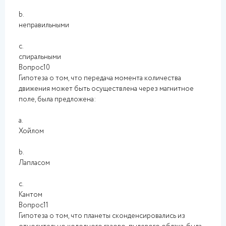
b.
неправильными
c.
спиральными
Вопрос10
Гипотеза о том, что передача момента количества
движения может быть осуществлена через магнитное
поле, была предложена:
a.
Хойлом
b.
Лапласом
c.
Кантом
Вопрос11
Гипотеза о том, что планеты сконденсировались из