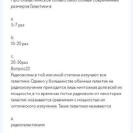
Протогалактическое облако было больше современных
размеров Галактики в
a.
5-7 раз
b.
10-20 раз
c.
20-30раз
Вопрос23
Радиоволны в той или иной степени излучают все
галактики. Однако у большинства обычных галактик на
радиоизлучение приходится лишь ничтожная доля всей их
мощности, в то время как поток радиоволн от некоторых
галактик оказывается сравнимым с мощностью их
оптического излучения. Такие галактики называются
a.
радиогалактиками