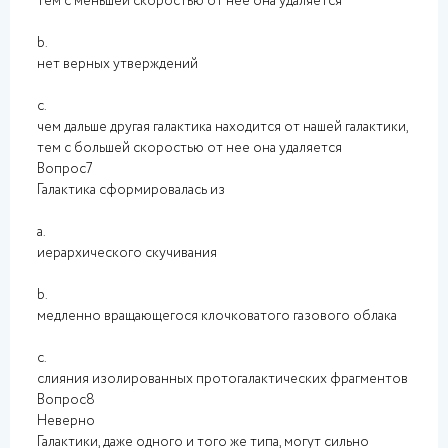
тем с меньшей скоростью от нее она удаляется
b.
нет верных утверждений
c.
чем дальше другая галактика находится от нашей галактики,
тем с большей скоростью от нее она удаляется
Вопрос7
Галактика сформировалась из
a.
иерархического скучивания
b.
медленно вращающегося клочковатого газового облака
c.
слияния изолированных протогалактических фрагментов
Вопрос8
Неверно
Галактики, даже одного и того же типа, могут сильно