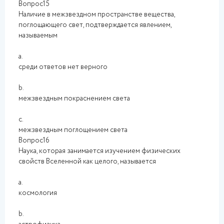
Вопрос15
Наличие в межзвездном пространстве вещества,
поглощающего свет, подтверждается явлением,
называемым
a.
среди ответов нет верного
b.
межзвездным покраснением света
c.
межзвездным поглощением света
Вопрос16
Наука, которая занимается изучением физических
свойств Вселенной как целого, называется
a.
космология
b.