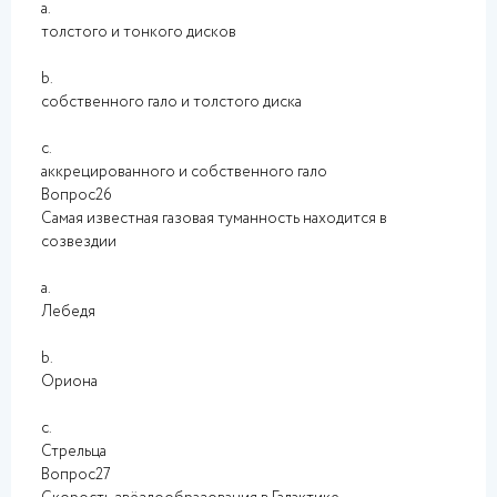
a.
толстого и тонкого дисков
b.
собственного гало и толстого диска
c.
аккрецированного и собственного гало
Вопрос26
Самая известная газовая туманность находится в
созвездии
a.
Лебедя
b.
Ориона
c.
Стрельца
Вопрос27