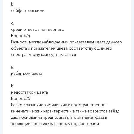
b.
сейфертовскими
c.
среди ответов нет верного
Вопрос24
Разность между наблюдаемым показателем цвета данного
объекта и показателем цвета, соответствующим его
спектральному классу, называется
a.
избытком цвета
b.
недостатком цвета
Вопрос25
Резкое различие химических и пространственно-
кинематических характеристик, а также возрастов звёзд
дают основания предполагать, что активная фаза в
эволюции Галактик была между подсистемами