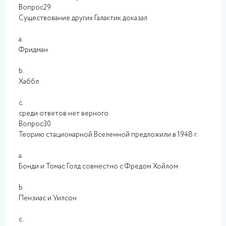
Вопрос29
Существование других Галактик доказал
a.
Фридман
b.
Хаббл
c.
среди ответов нет верного
Вопрос30
Теорию стационарной Вселенной предложили в 1948 г.
a.
Бонди и Томас Голд совместно с Фредом Хойлом
b.
Пензиас и Уилсон
c.