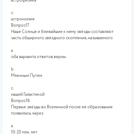
астрофизика
c.
астрономия
Вопрос17
Наше Солнце и ближайшие к нему звёзды составляют
часть обширного звёздного скопления, называемого
a.
оба варианта ответов верны
b.
Млечным Путём
c.
нашей Галактикой
Вопрос18
Первые звёзды во Вселенной после её образования
появились через
a.
10-20 млн. лет