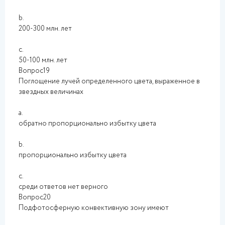
b.
200-300 млн. лет
c.
50-100 млн. лет
Вопрос19
Поглощение лучей определенного цвета, выраженное в
звездных величинах
a.
обратно пропорционально избытку цвета
b.
пропорционально избытку цвета
c.
среди ответов нет верного
Вопрос20
Подфотосферную конвективную зону имеют