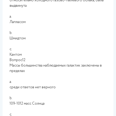
относительно холодного газово-пылевого облака, была
выдвинута
a.
Лапласом
b.
Шмидтом
c.
Кантом
Вопрос12
Массы большинства наблюдаемых галактик заключены в
пределах
a.
среди ответов нет верного
b.
109-1012 масс Солнца
c.