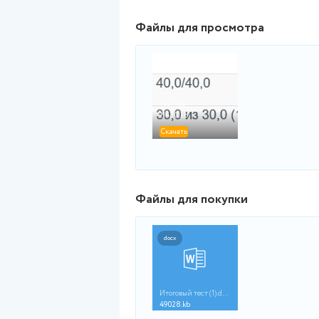
Не горит при выключенном з
Вопрос
5
Текст вопроса
Укажите тип привода автомоб
Выберите один ответ:
Задний
Передний
Полный
Классический
и т.д.
Файлы для просмот