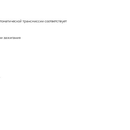
навтотрансом РСФСР 20.09.1984
обильной генераторной установки?
ь
ряжения
ольной лампы автоматической трансмиссии соответствует
унд при включении зажигания
нном зажигании
жигании