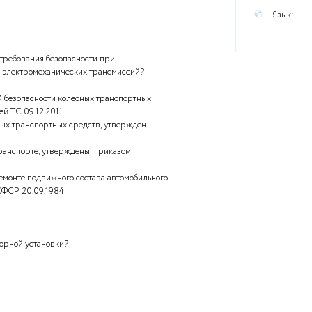
?
вязь
и управления
рогой
илях
ны действующие требования безопасности при
го оборудования электромеханических трансмиссий?
енного союза «О безопасности колесных транспортных
ержден Комиссией ТС 09.12.2011
опасности колесных транспортных средств, утвержден
09
автомобильном транспорте, утверждены Приказом
018 № 59н
служивании и ремонте подвижного состава автомобильного