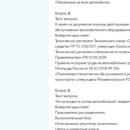
В чем особенность шины CAN
Выберите один ответ:
Использует однопроводную с
Соединяет электронные блок
Обеспечивает сцепление с до
Обязательна на всех автомоб
Вопрос
2
Текст вопроса
В каком из документов описа
обслуживании высоковольтно
Выберите один ответ:
Технический регламент Тамож
средств» ТР ТС 018/2011, утв
Технический регламент о без
Правительством РФ 10.09.20
Правила по охране труда на 
Минтруда России от 06.02.2
«Положение о техническом об