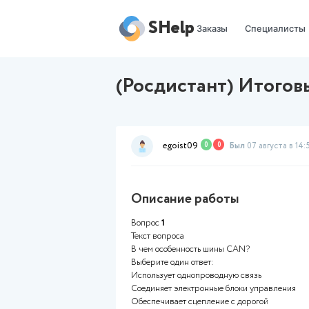
SHelp
Заказы
(Росдистант) 
egoist09
0
0
Был
Описание работы
Вопрос
1
Текст вопроса