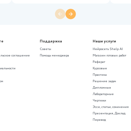
аботы из раздела 
ны»
роцессов в машиностроении
Измерительная техника
ирование
«Расчёт вертикальной планиров
нивелирования по квадратам: от
измерений до баланса грунта»
ирование