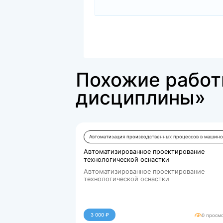
jpg
Тест.jpg
11430.kb
Скачать
Файлы для покупки
docx
Итоговый тест (1).do...
49028.kb