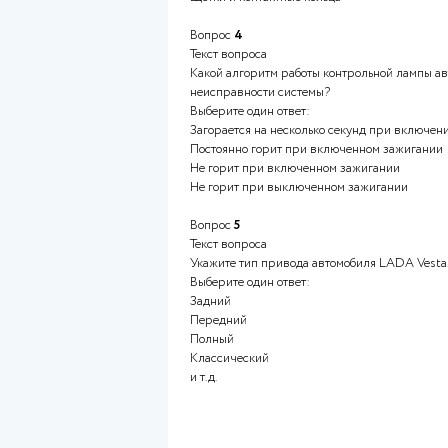
транспорта», утверждено Ми
Вопрос
3
Текст вопроса
Что не входит в состав автом
Выберите один ответ:
Прерыватель-распределител
Выпрямительный блок
Интегральный регулятор нап
Щетки и контактные кольца
Вопрос
4
Текст вопроса
Какой алгоритм работы контр
неисправности системы?
Выберите один ответ:
Загорается на несколько сек
Постоянно горит при включе
Не горит при включенном за