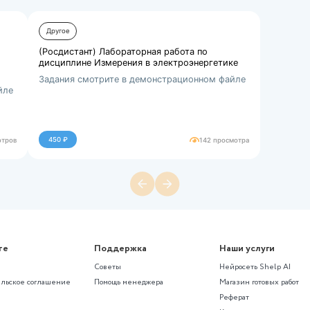
Строительные материа...
07222.kb
аботы из раздела 
ны»
Другое
абота по
(Росдистант) Лабораторная рабо