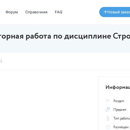
Специалисты
Форум
Справочник
FAQ
Лабораторная работа по д
07 августа в 14:52
рационном файле