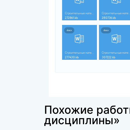
Файлы для покупки
docx
Строительные материа...
272861.kb
2
docx