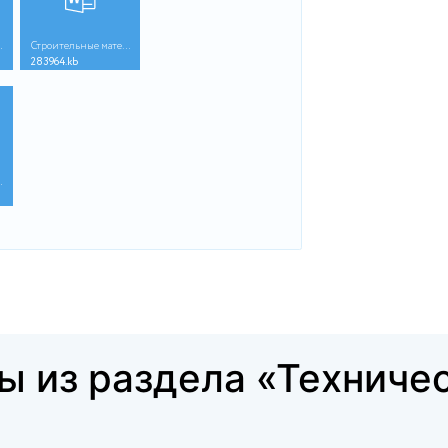
Купить за
docx
docx
1250 ₽
Строительные материа...
Строительные материа...
80736.kb
283964.kb
docx