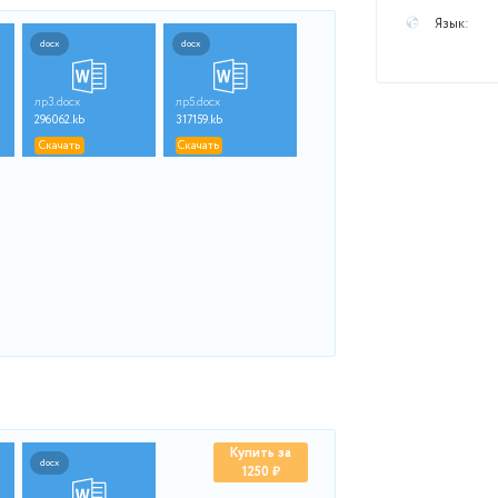
ра
docx
docx
docx
р2.docx
лр3.docx
лр5.docx
91849.kb
296062.kb
317159.kb
Скачать
Скачать
Скачать