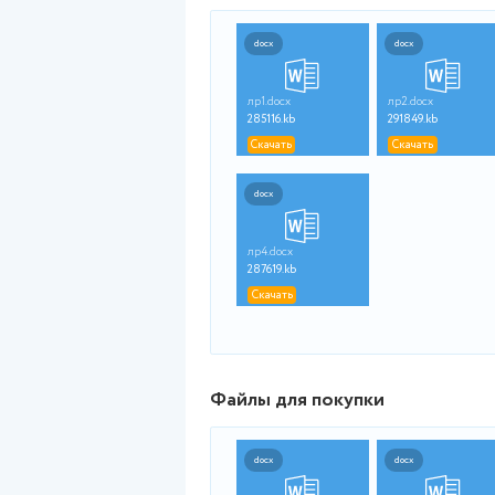
Файлы для просмот
docx
лр1.docx
л
285116.kb
2
Скачать
docx
лр4.docx
287619.kb
Скачать