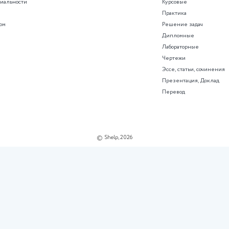
ического
дисциплине Измерения в электр
томобилей
Задания смотрите в демонстрац
рационном файле
450 ₽
126 просмотров
О проекте
Поддержка
О нас
Советы
Пользовательское соглашение
Помощь менеджера
Политика