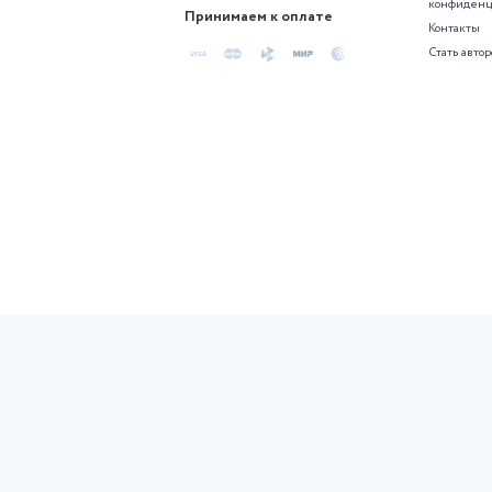
дисциплине Технология техн
обслуживания и ремонта ав
Задания смотрите в демонст
900 ₽
SHelp
Сервис помощи студентам с
курсовыми и другими работами