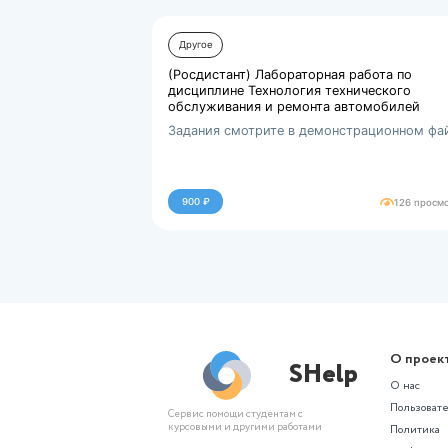
Строительные материа...
277430.kb
3
Похожие р
дисципли
Другое
(Росдистант) Лабораторная р