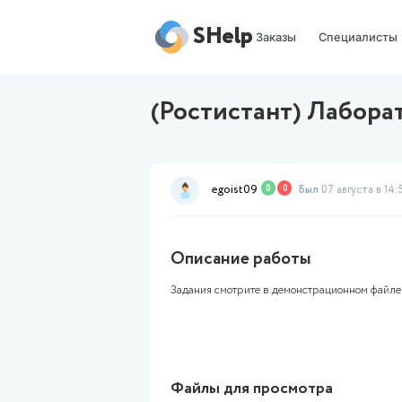
SHelp
Заказы
(Ростистант) 
egoist09
0
0
Был
Описание работы
Задания смотрите в демонст