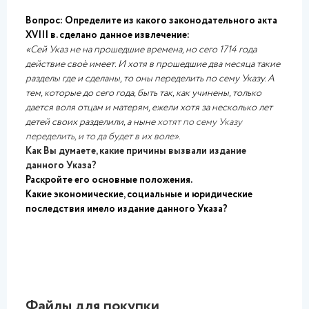
Вопрос: Определите из какого законодательного акта
XVIII в. сделано данное извлечение:
«Сей Указ не на прошедшие времена, но сего 1714 года
действие своѐ имеет. И хотя в прошедшие два месяца такие
разделы где и сделаны, то оны переделить по сему Указу. А
тем, которые до сего года, быть так, как учинены, только
дается воля отцам и матерям, ежели хотя за несколько лет
детей своих разделили, а ныне
хотят по сему Указу
переделить, и то да будет в их воле».
Как Вы думаете, какие причины вызвали издание
данного Указа?
Раскройте его основные положения.
Какие экономические, социальные и юридические
последствия имело издание данного Указа?
Файлы для покупки