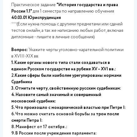
Практическое задание
"История государства и права
России 1.1"
для 1 семестра по направлению обучения
40.03.01 Юриспруденция
***(Если нужна помощь с другими предметами или сдачей
тестов онлайн, а так же написанию любых работ, включая
дипломные - пишите в личные сообщения)
Вопрос:
Укажите черты уголовно-карательной политики
в XVIII-XIX вв.
1. Какие органы нового типа стали создаваться в
едином Русском государстве на рубеже XV – XVI вв.:
2.
Какие сферы были наиболее урегулированы нормами
Судебника
3. Отметьте черту, свойственную русским судебникам:
4. Назовите самый значимый и совершенный
московский судебник:
5. Что произошло с монархической властью при Петре I:
6. Что можно считать основой борьбы за
трон после
смерти Петра I:
8. Манифест от 17 октября .:
9. В России после учреждения парламента: