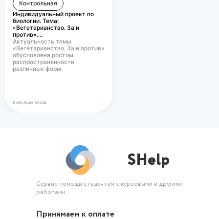
Контрольная
Индивидуальный проект по
биологии. Тема:
«Вегетарианство. За и
против».…
Актуальность темы
«Вегетарианство. За и против»
обусловлена ростом
распространенности
различных форм
вегетарианского питания в
современном…
6 месяцев назад
SHelp
Сервис помощи студентам с курсовыми и другими
работами
Принимаем к оплате