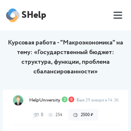
SHelp
Курсовая работа - "Макроэкономика" на
тему: «Государственный бюджет:
структура, функции, проблема
сбалансированности»
HelpUniversity
2
0
Был
29 января в 14:36
0
254
2500 ₽