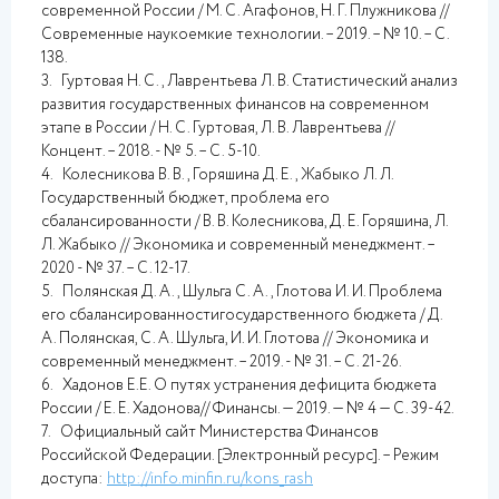
современной России / М. С. Агафонов, Н. Г. Плужникова //
Современные наукоемкие технологии. – 2019. – № 10. – С.
138.
3. Гуртовая Н. С., Лаврентьева Л. В. Статистический анализ
развития государственных финансов на современном
этапе в России / Н. С. Гуртовая, Л. В. Лаврентьева //
Концент. – 2018. - № 5. – С. 5-10.
4. Колесникова В. В., Горяшина Д. Е., Жабыко Л. Л.
Государственный бюджет, проблема его
сбалансированности / В. В. Колесникова, Д. Е. Горяшина, Л.
Л. Жабыко // Экономика и современный менеджмент. –
2020 - № 37. – С. 12-17.
5. Полянская Д. А., Шульга С. А., Глотова И. И. Проблема
его сбалансированностигосударственного бюджета / Д.
А. Полянская, С. А. Шульга, И. И. Глотова // Экономика и
современный менеджмент. – 2019. - № 31. – С. 21-26.
6. Хадонов Е.Е. О путях устранения дефицита бюджета
России / Е. Е. Хадонова// Финансы. — 2019. — № 4 — С. 39-42.
7. Официальный сайт Министерства Финансов
Российской Федерации. [Электронный ресурс]. – Режим
доступа:
http://info.minfin.ru/kons_rash