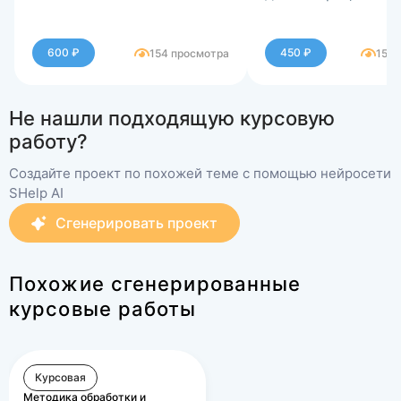
600 ₽
450 ₽
154 просмотра
156 
Не нашли подходящую курсовую
работу?
Создайте проект по похожей теме с помощью нейросети
SHelp AI
Сгенерировать проект
Похожие сгенерированные
курсовые работы
Курсовая
Методика обработки и