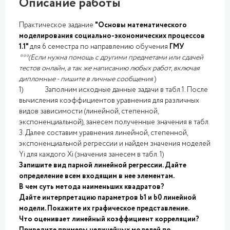
Описание работы
Практическое задание
"Основы математического
моделирования социально-экономических процессов
1.1"
для 6 семестра по направлению обучения
ГМУ
***(Если нужна помощь с другими предметами или сдачей
тестов онлайн, а так же написанию любых работ, включая
дипломные - пишите в личные сообщения
)
1) Заполним исходные данные задачи в табл.1. После
вычисления коэффициентов уравнения для различных
видов зависимости (линейной, степенной,
экспоненциальной), занесем полученные значения в табл.
3. Далее составим уравнения линейной, степенной,
экспоненциальной регрессии и найдем значения моделей
Yi для каждого Xi (значения занесем в табл. 1)
Запишите вид парной линейной регрессии. Дайте
определение всем входящим в нее элементам.
В чем суть метода наименьших квадратов?
Дайте интерпретацию параметров b1 и b0 линейной
модели. Покажите их графическое представление.
Что оценивает линейный коэффициент корреляции?